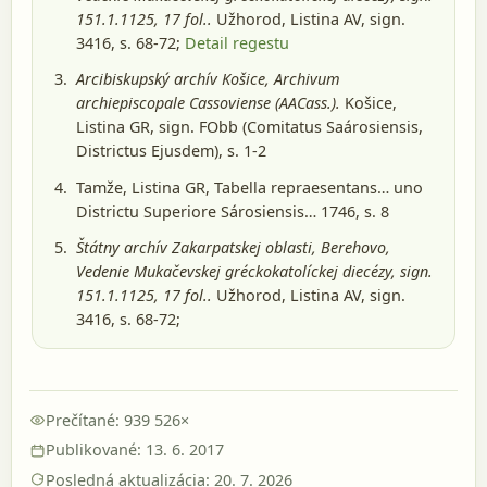
151.1.1125, 17 fol..
Užhorod
, Listina AV, sign.
3416, s. 68-72;
Detail regestu
Arcibiskupský archív Košice, Archivum
archiepiscopale Cassoviense (AACass.).
Košice
,
Listina GR, sign. FObb (Comitatus Saárosiensis,
Districtus Ejusdem), s. 1-2
Tamže, Listina GR, Tabella repraesentans… uno
Districtu Superiore Sárosiensis… 1746, s. 8
Štátny archív Zakarpatskej oblasti, Berehovo,
Vedenie Mukačevskej gréckokatolíckej diecézy, sign.
151.1.1125, 17 fol..
Užhorod
, Listina AV, sign.
3416, s. 68-72;
Prečítané: 939 526×
Publikované: 13. 6. 2017
Posledná aktualizácia: 20. 7. 2026