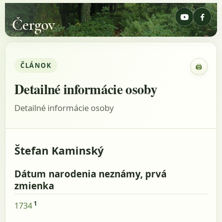
Čergov
ČLÁNOK
🖨
Zobraz
Detailné informácie osoby
Detailné informácie osoby
Štefan Kaminský
Dátum narodenia neznámy, prvá
zmienka
1
1734