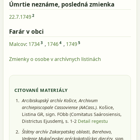
Úmrtie neznáme, posledná zmienka
2
22.7.1749
Farár v obci
3
4
5
Malcov
:
1734
,
1746
,
1749
Zmienky o osobe v archívnych listinách
CITOVANÉ MATERIÁLY
Arcibiskupský archív Košice, Archivum
archiepiscopale Cassoviense (AACass.).
Košice
,
Listina GR, sign. FObb (Comitatus Saárosiensis,
Districtus Ejusdem), s. 1-2
Detail regestu
Štátny archív Zakarpatskej oblasti, Berehovo,
Vedenie Mukačevskej gréckokatolíckej diecézy, sign.