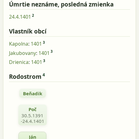
Úmrtie neznáme, posledná zmienka
2
24.4.1401
Vlastník obcí
3
Kapolna
:
1401
3
Jakubovany
:
1401
3
Drienica
:
1401
4
Rodostrom
Beňadik
Poč
30.5.1391
-24.4.1401
Ján