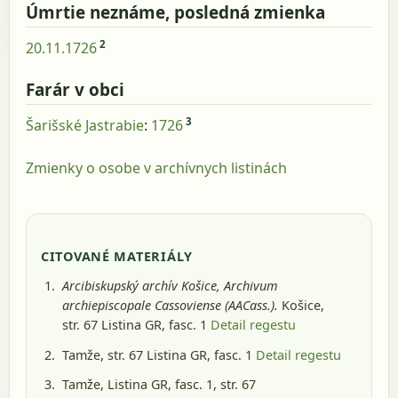
Úmrtie neznáme, posledná zmienka
2
20.11.1726
Farár v obci
3
Šarišské Jastrabie
:
1726
Zmienky o osobe v archívnych listinách
CITOVANÉ MATERIÁLY
Arcibiskupský archív Košice, Archivum
archiepiscopale Cassoviense (AACass.).
Košice
,
str. 67 Listina GR, fasc. 1
Detail regestu
Tamže, str. 67 Listina GR, fasc. 1
Detail regestu
Tamže, Listina GR, fasc. 1, str. 67