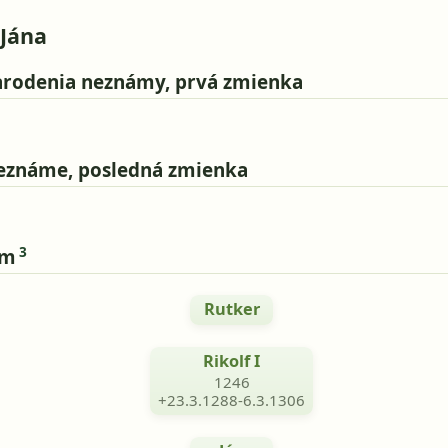
 Jána
rodenia neznámy, prvá zmienka
eznáme, posledná zmienka
3
om
Rutker
Rikolf I
1246
+23.3.1288-6.3.1306