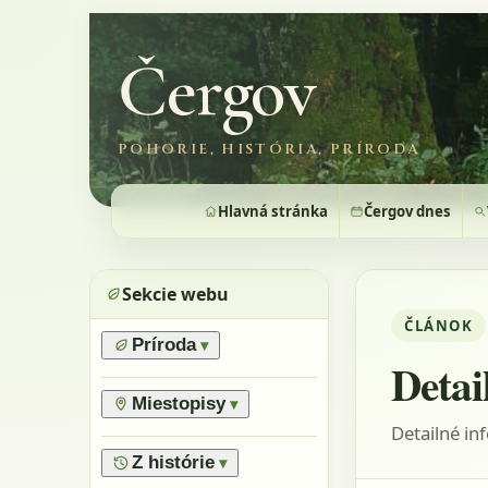
Čergov
POHORIE, HISTÓRIA, PRÍRODA
Hlavná stránka
Čergov dnes
Sekcie webu
ČLÁNOK
Príroda
▾
Detai
›
Prírodné pomery
›
Lesy
Miestopisy
▾
›
Horské lúky
Detailné in
›
Prírodné rezervácie
›
Flóra
›
Vrchy
Z histórie
▾
›
Výnimočné stromy