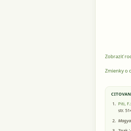
Zobraziť r
Zmienky o o
CITOVAN
Piti, F.
str. 5
Magyar
Znak '