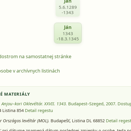
Ján
5.6.1289
-1343
Ján
1343
-18.3.1345
odostrom na samostatnej stránke
sobe v archívnych listinách
É MATERIÁLY
:
Anjou–kori Oklevéltár. XXVII. 1343.
Budapest–Szeged, 2007
. Dostu
14 Listina 854
Detail regestu
 Országos levéltár (MOL).
Budapešť
, Listina DL 68852
Detail reges
-' pri dátume znamená dátum poslednej zmienky o osobe, teda p