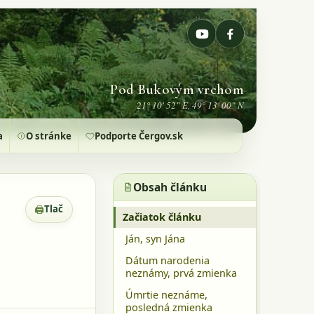
Pod Bukovým vrchom
21° 10' 52" E, 49° 13' 00" N
a
O stránke
Podporte Čergov.sk
Obsah článku
🖨
Tlač
Zobrazenie pre tlač
Začiatok článku
Ján, syn Jána
Dátum narodenia
neznámy, prvá zmienka
Úmrtie neznáme,
posledná zmienka