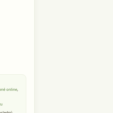
pné online
,
tu
osledný