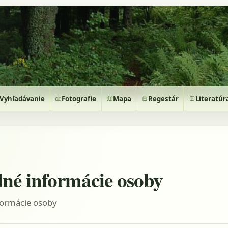
Vyhľadávanie
Fotografie
Mapa
Regestár
Literatúr
lné informácie osoby
formácie osoby