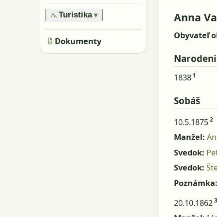
›
Oblasti
›
Všeobecne
›
Pamiatky
›
Obyvatelia
Anna Va
Turistika
▾
›
Skaly, kamene
›
Metácie
›
Značené trasy
›
Obyvateľ o
Jaskyne
›
Dokumenty
Neznačené trasy
Narodeni
1
1838
Sobáš
2
10.5.1875
Manžel:
An
Svedok:
Pe
Svedok:
Št
Poznámka
20.10.1862