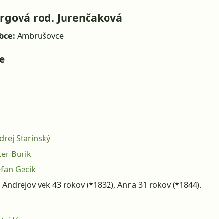
rgová rod. Jurenčaková
bce:
Ambrušovce
e
drej Starinský
ter Burik
efan Gecik
:
Andrejov vek 43 rokov (*1832), Anna 31 rokov (*1844).
3