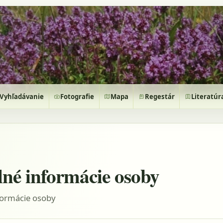
Vyhľadávanie
Fotografie
Mapa
Regestár
Literatúr
lné informácie osoby
formácie osoby