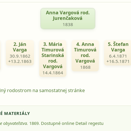
Anna Vargová rod.
Jurenčaková
1838
2. Ján
3. Mária
4. Anna
5. Štefan
Varga
Timurová
Timurová
Varga
Starinská
rod.
30.9.1862
6.4.1871
rod.
Vargová
+13.2.1863
+16.5.1871
Vargová
1868
14.4.1864
lný rodostrom na samostatnej stránke
É MATERIÁLY
ie obyvateľstva.
1869
. Dostupné online
Detail regestu