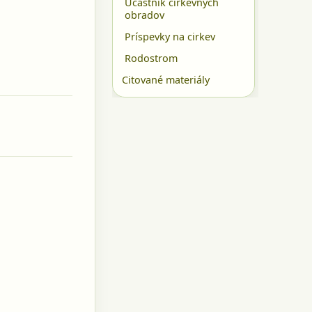
Účastník cirkevných
obradov
Príspevky na cirkev
Rodostrom
Citované materiály