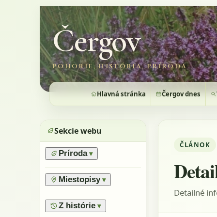
Čergov
POHORIE, HISTÓRIA, PRÍRODA
Hlavná stránka
Čergov dnes
Sekcie webu
ČLÁNOK
Príroda
▾
Detai
›
Prírodné pomery
›
Lesy
Miestopisy
▾
›
Horské lúky
Detailné in
›
Prírodné rezervácie
›
Flóra
›
Vrchy
Z histórie
▾
›
Výnimočné stromy