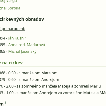
tej Varga
chal Soroka
 cirkevných obradov
č pri narodení:
894 -
Ján Kušnir
895 -
Anna rod. Maďarová
865 -
Michal Jasenský
 na cirkev
868 - 0.50 - s manželom Matejom
879 - 0.60 - s manželom Andrejom
76 - 2.00 - za zomrelého manžela Mateja a zomrelú Máriu
83 - 1.00 - s manželom Andrejom za zomrelého Mateja a Má
4
om