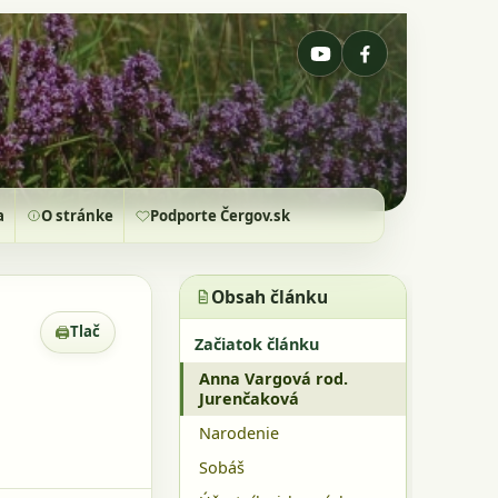
a
O stránke
Podporte Čergov.sk
Obsah článku
🖨
Tlač
Zobrazenie pre tlač
Začiatok článku
Anna Vargová rod.
Jurenčaková
Narodenie
Sobáš