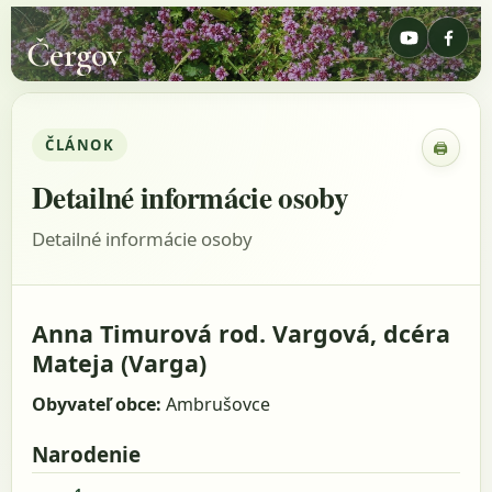
Čergov
ČLÁNOK
🖨
Zobraz
Detailné informácie osoby
Detailné informácie osoby
Anna Timurová rod. Vargová, dcéra
Mateja (Varga)
Obyvateľ obce:
Ambrušovce
Narodenie