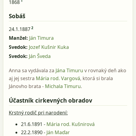
1
1868
Sobáš
2
24.1.1887
Manžel:
Ján Timura
Svedok:
Jozef Kušnir Kuka
Svedok:
Ján Šveda
Anna sa vydávala za
Jána Timuru
v rovnaký deň ako
aj jej sestra
Mária rod. Vargová
, ktorá si brala
Jánovho brata -
Michala Timuru
.
Účastník cirkevných obradov
Krstný rodič pri narodení:
21.6.1891 -
Mária rod. Kušnirová
22.2.1890 -
Ján Maďar