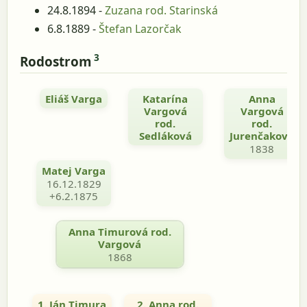
24.8.1894 -
Zuzana rod. Starinská
6.8.1889 -
Štefan Lazorčak
3
Rodostrom
Eliáš Varga
Katarína
Anna
Vargová
Vargová
rod.
rod.
Sedláková
Jurenčaková
1838
Matej Varga
16.12.1829
+6.2.1875
Anna Timurová rod.
Vargová
1868
1. Ján Timura
2. Anna rod.