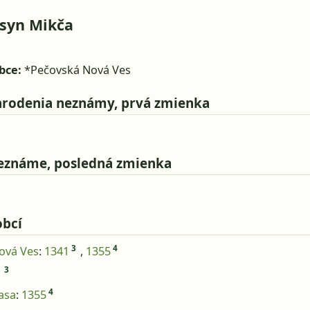
 syn Mikča
h
bce:
*Pečovská Nová Ves
rodenia neznámy, prvá zmienka
eznáme, posledná zmienka
obcí
3
4
ová Ves
:
1341
,
1355
3
1
4
asa
:
1355