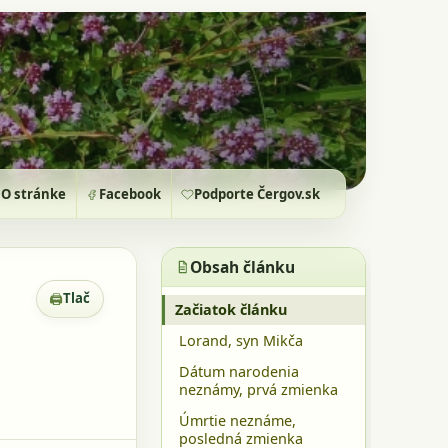
O stránke
Facebook
Podporte Čergov.sk
Obsah článku
🖨
Tlač
Zobrazenie pre tlač
Začiatok článku
Lorand, syn Mikča
Dátum narodenia
neznámy, prvá zmienka
Úmrtie neznáme,
posledná zmienka