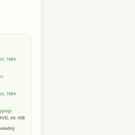
t, 1884
.
tu
t, 1884
.
ypogr.
XVII, str. 438
osledný