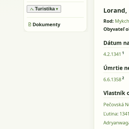
›
Oblasti
›
Všeobecne
›
Pamiatky
›
Obyvatelia
Lorand,
Turistika
▾
›
Skaly, kamene
›
Metácie
›
Značené trasy
›
Rod:
Mykc
Jaskyne
Dokumenty
›
Neznačené trasy
Obyvateľ o
Dátum na
1
4.2.1341
Úmrtie n
2
6.6.1358
Vlastník 
Pečovská N
Ľutina
:
134
Adryanwag