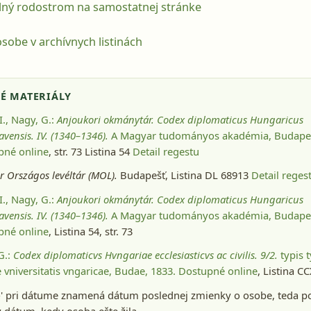
lný rodostrom na samostatnej stránke
sobe v archívnych listinách
É MATERIÁLY
I., Nagy, G.:
Anjoukori okmánytár. Codex diplomaticus Hungaricus
vensis. IV. (1340–1346).
A Magyar tudományos akadémia, Budapes
pné online
, str. 73 Listina 54
Detail regestu
 Országos levéltár (MOL).
Budapešť
, Listina DL 68913
Detail reges
I., Nagy, G.:
Anjoukori okmánytár. Codex diplomaticus Hungaricus
vensis. IV. (1340–1346).
A Magyar tudományos akadémia, Budapes
pné online
, Listina 54, str. 73
 G.:
Codex diplomaticvs Hvngariae ecclesiasticvs ac civilis. 9/2.
typis t
 vniversitatis vngaricae, Budae, 1833
. Dostupné online
, Listina CC
-' pri dátume znamená dátum poslednej zmienky o osobe, teda p
dátum, kedy osoba ešte žila.