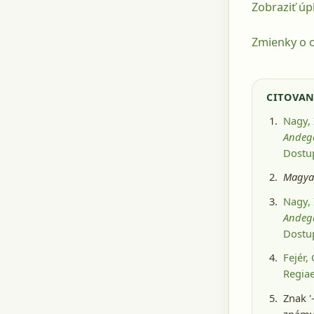
Zobraziť úp
Zmienky o o
CITOVAN
Nagy, 
Andega
Dostu
Magyar
Nagy, 
Andega
Dostu
Fejér,
Regiae
Znak '
známy 