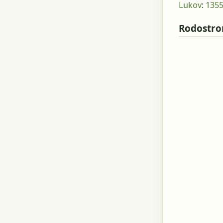
Lukov
:
135
Rodostr