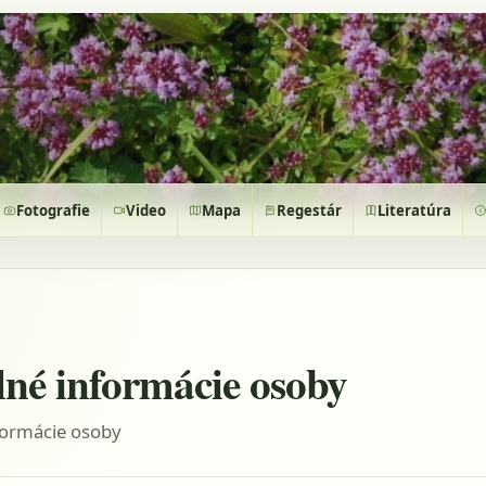
Fotografie
Video
Mapa
Regestár
Literatúra
lné informácie osoby
formácie osoby