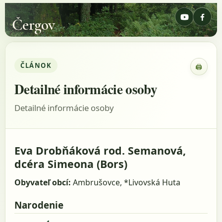
Čergov
ČLÁNOK
🖨
Zobraz
Detailné informácie osoby
Detailné informácie osoby
Eva Drobňáková rod. Semanová,
dcéra Simeona (Bors)
Obyvateľ obcí:
Ambrušovce, *Livovská Huta
Narodenie