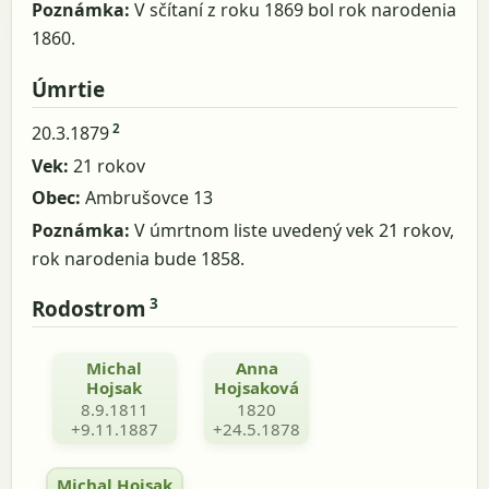
Poznámka:
V sčítaní z roku 1869 bol rok narodenia
1860.
Úmrtie
2
20.3.1879
Vek:
21 rokov
Obec:
Ambrušovce 13
Poznámka:
V úmrtnom liste uvedený vek 21 rokov,
rok narodenia bude 1858.
3
Rodostrom
Michal
Anna
Hojsak
Hojsaková
8.9.1811
1820
+9.11.1887
+24.5.1878
Michal Hojsak