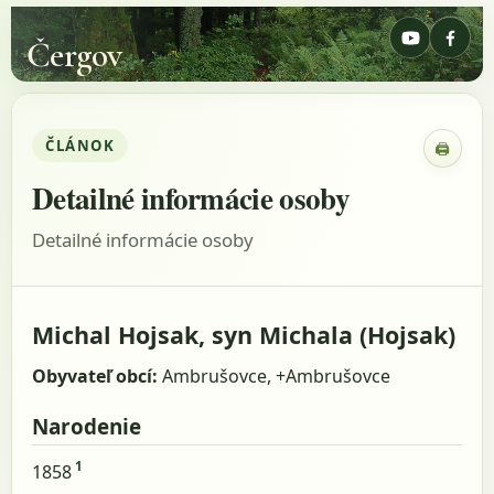
Čergov
ČLÁNOK
🖨
Zobraz
Detailné informácie osoby
Detailné informácie osoby
Michal Hojsak, syn Michala (Hojsak)
Obyvateľ obcí:
Ambrušovce, +Ambrušovce
Narodenie
1
1858