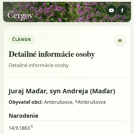
Čergov
ČLÁNOK
🖨
Zobraz
Detailné informácie osoby
Detailné informácie osoby
Juraj Maďar, syn Andreja (Maďar)
Obyvateľ obcí:
Ambrušovce, *Ambrušovce
Narodenie
1
14.9.1863