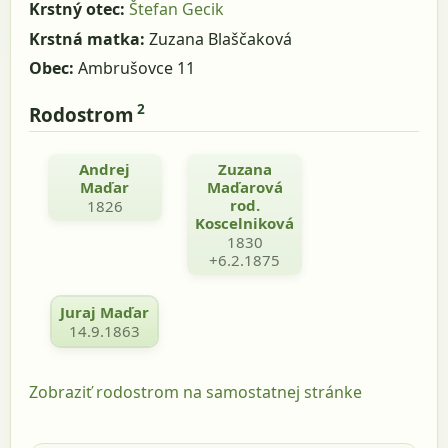
Krstný otec:
Štefan Gecik
Krstná matka:
Zuzana Blaščaková
Obec:
Ambrušovce 11
2
Rodostrom
Andrej
Zuzana
Maďar
Maďarová
rod.
1826
Koscelniková
1830
+6.2.1875
Juraj Maďar
14.9.1863
Zobraziť rodostrom na samostatnej stránke