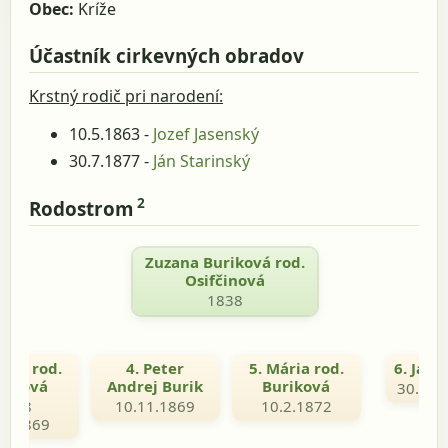
Obec:
Kríže
Účastník cirkevných obradov
Krstný rodič pri narodení:
10.5.1863 -
Jozef Jasenský
30.7.1877 -
Ján Starinský
2
Rodostrom
Zuzana Buriková rod.
Osifčinová
1838
ária rod.
4. Peter
5. Mária rod.
6. Ján 
riková
Andrej Burik
Buriková
30.10.
1868
10.11.1869
10.2.1872
.1.1869