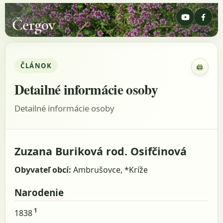
Čergov
ČLÁNOK
🖨
Zobraz
Detailné informácie osoby
Detailné informácie osoby
Zuzana Buriková rod. Osifčinová
Obyvateľ obcí:
Ambrušovce, *Kríže
Narodenie
1
1838