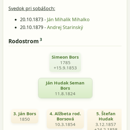
Svedok pri sobášoch:
20.10.1873 -
Ján Mihalik Mihalko
20.10.1879 -
Andrej Starinský
3
Rodostrom
Simeon Bors
1785
+15.9.1853
Ján Hudak Seman
Bors
11.8.1824
3. Ján Bors
4. Alžbeta rod.
5. Štefan
Borsová
Hudak
1850
10.3.1854
3.12.1857
+24.2.1858