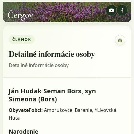
Čergov
ČLÁNOK
🖨
Zobraz
Detailné informácie osoby
Detailné informácie osoby
Ján Hudak Seman Bors, syn
Simeona (Bors)
Obyvateľ obcí:
Ambrušovce, Baranie, *Livovská
Huta
Narodenie