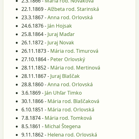
2.3.1866 -
Mária rod. Novaková
22.1.1869 -
Alžbeta rod. Starinská
23.3.1867 -
Anna rod. Orlovská
24.6.1876 -
Ján Hojsak
25.8.1864 -
Juraj Maďar
26.1.1872 -
Juraj Novak
26.11.1873 -
Mária rod. Timurová
27.10.1864 -
Peter Orlovský
28.11.1852 -
Mária rod. Mertinová
28.11.1867 -
Juraj Blaščak
28.8.1860 -
Anna rod. Orlovská
3.6.1869 -
Ján Uhľar Timko
30.1.1866 -
Mária rod. Blaščaková
6.10.1851 -
Mária rod. Orlovská
7.8.1874 -
Mária rod. Tomková
8.5.1861 -
Michal Štegena
9.11.1862 -
Helena rod. Orlovská