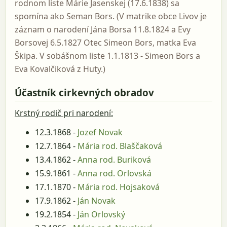
rodnom liste Márie Jasenskej (17.6.1838) sa
spomína ako Seman Bors. (V matrike obce Livov je
záznam o narodení Jána Borsa 11.8.1824 a Evy
Borsovej 6.5.1827 Otec Simeon Bors, matka Eva
Škipa. V sobášnom liste 1.1.1813 - Simeon Bors a
Eva Kovalčiková z Huty.)
Účastník cirkevných obradov
Krstný rodič pri narodení:
12.3.1868 -
Jozef Novak
12.7.1864 -
Mária rod. Blaščaková
13.4.1862 -
Anna rod. Buriková
15.9.1861 -
Anna rod. Orlovská
17.1.1870 -
Mária rod. Hojsaková
17.9.1862 -
Ján Novak
19.2.1854 -
Ján Orlovský