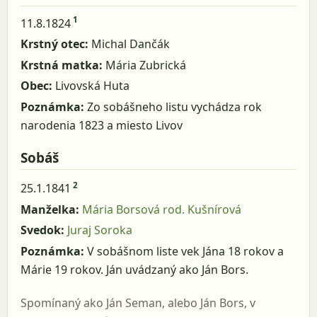
1
11.8.1824
Krstný otec:
Michal Dančák
Krstná matka:
Mária Zubrická
Obec:
Livovská Huta
Poznámka:
Zo sobášneho listu vychádza rok
narodenia 1823 a miesto Livov
Sobáš
2
25.1.1841
Manželka:
Mária Borsová rod. Kušnírová
Svedok:
Juraj Soroka
Poznámka:
V sobášnom liste vek Jána 18 rokov a
Márie 19 rokov. Ján uvádzaný ako Ján Bors.
Spomínaný ako Ján Seman, alebo Ján Bors, v