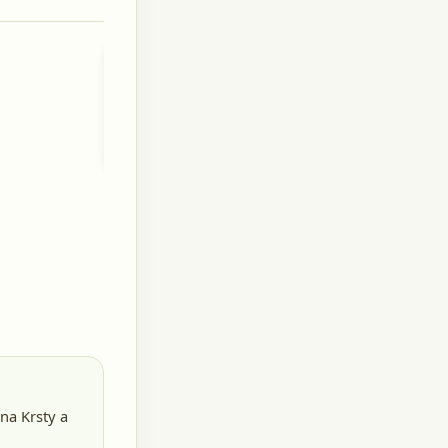
Zuzana
Buriková
rod.
Maďarová
1828
+15.9.1863
tina Krsty a