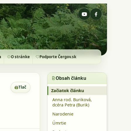
a
O stránke
Podporte Čergov.sk
Obsah článku
🖨
Tlač
Zobrazenie pre tlač
Začiatok článku
Anna rod. Buriková,
dcéra Petra (Burik)
Narodenie
Úmrtie