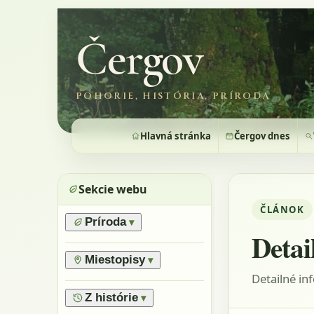
Čergov
POHORIE, HISTÓRIA, PRÍRODA
Hlavná stránka
Čergov dnes
Sekcie webu
ČLÁNOK
Príroda
▾
Detai
›
Prírodné pomery
›
Lesy
Miestopisy
▾
›
Horské lúky
Detailné in
›
Prírodné rezervácie
›
Flóra
›
Vrchy
Z histórie
▾
›
Výnimočné stromy