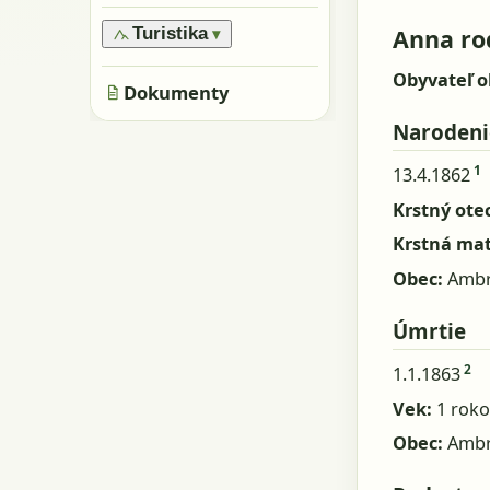
›
Oblasti
›
Všeobecne
›
Pamiatky
›
Obyvatelia
Anna rod
Turistika
▾
›
Skaly, kamene
›
Metácie
›
Značené trasy
›
Obyvateľ o
Jaskyne
›
Dokumenty
Neznačené trasy
Narodeni
1
13.4.1862
Krstný otec
Krstná ma
Obec:
Ambr
Úmrtie
2
1.1.1863
Vek:
1 roko
Obec:
Ambr