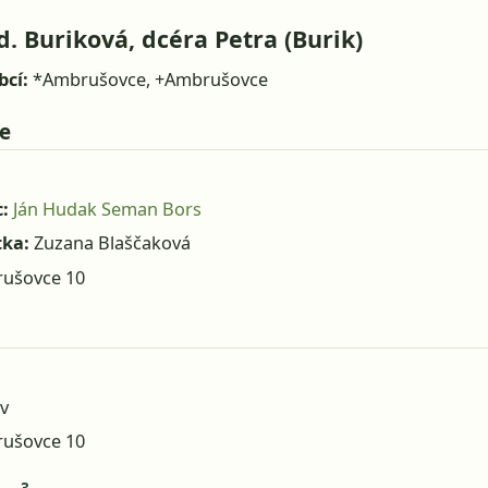
. Buriková, dcéra Petra (Burik)
bcí:
*Ambrušovce, +Ambrušovce
e
:
Ján Hudak Seman Bors
tka:
Zuzana Blaščaková
ušovce 10
v
ušovce 10
3