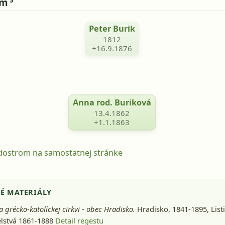
om
Peter Burik
1812
+16.9.1876
Anna rod. Buriková
13.4.1862
+1.1.1863
odostrom na samostatnej stránke
É MATERIÁLY
a grécko-katolíckej cirkvi - obec Hradisko.
Hradisko, 1841-1895
, Lis
lstvá 1861-1888
Detail regestu