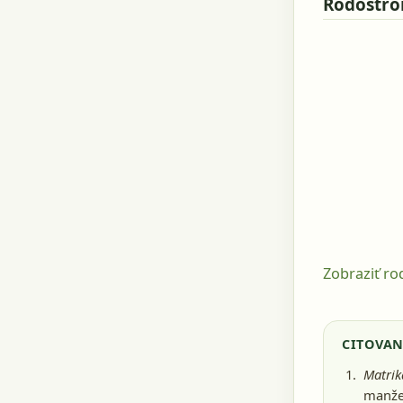
Rodostr
Zobraziť r
CITOVAN
Matrik
manže