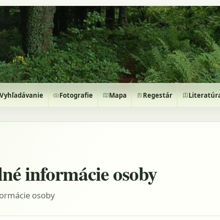
Vyhľadávanie
Fotografie
Mapa
Regestár
Literatúr
lné informácie osoby
formácie osoby