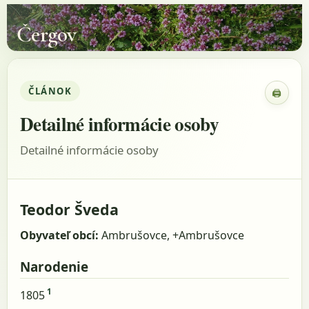
Čergov
ČLÁNOK
🖨
Zobraz
Detailné informácie osoby
Detailné informácie osoby
Teodor Šveda
Obyvateľ obcí:
Ambrušovce, +Ambrušovce
Narodenie
1
1805