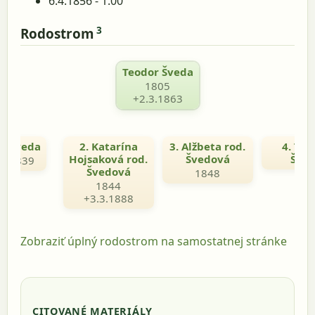
6.4.1856 - 1.00
3
Rodostrom
Teodor Šveda
1805
+2.3.1863
án Šveda
2. Katarína
3. Alžbeta rod.
4. Teo
Hojsaková rod.
Švedová
Šve
.1.1839
Švedová
1848
1844
+3.3.1888
Zobraziť úplný rodostrom na samostatnej stránke
CITOVANÉ MATERIÁLY