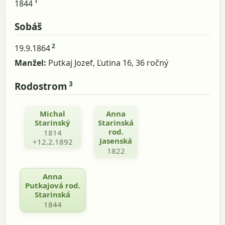
1
1844
Sobáš
2
19.9.1864
Manžel:
Putkaj Jozef, Ľutina 16, 36 ročný
3
Rodostrom
Michal
Anna
Starinský
Starinská
rod.
1814
Jasenská
+12.2.1892
1822
Anna
Putkajová rod.
Starinská
1844