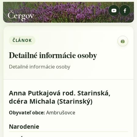
Čergov
ČLÁNOK
🖨
Zobraz
Detailné informácie osoby
Detailné informácie osoby
Anna Putkajová rod. Starinská,
dcéra Michala (Starinský)
Obyvateľ obce:
Ambrušovce
Narodenie