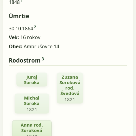
1
1848
Úmrtie
2
30.10.1864
Vek:
16 rokov
Obec:
Ambrušovce 14
3
Rodostrom
Juraj
Zuzana
Soroka
Soroková
rod.
Švedová
Michal
1821
Soroka
1821
Anna rod.
Soroková