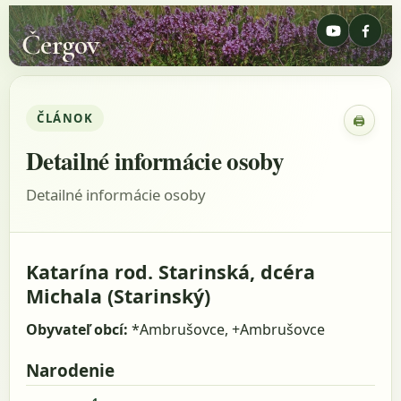
Čergov
ČLÁNOK
🖨
Zobraz
Detailné informácie osoby
Detailné informácie osoby
Katarína rod. Starinská, dcéra
Michala (Starinský)
Obyvateľ obcí:
*Ambrušovce, +Ambrušovce
Narodenie