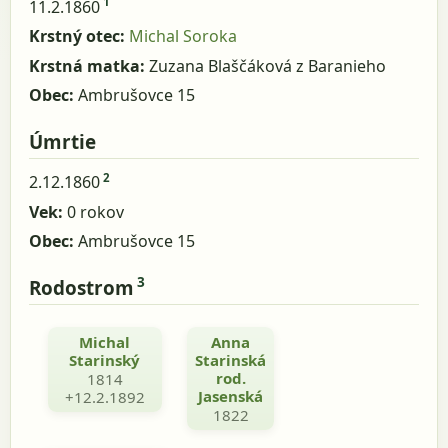
1
11.2.1860
Krstný otec:
Michal Soroka
Krstná matka:
Zuzana Blaščáková z Baranieho
Obec:
Ambrušovce 15
Úmrtie
2
2.12.1860
Vek:
0 rokov
Obec:
Ambrušovce 15
3
Rodostrom
Michal
Anna
Starinský
Starinská
rod.
1814
Jasenská
+12.2.1892
1822