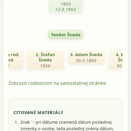
1805
+2.3.1863
Teodor Šveda
zana rod.
2. Štefan
3. Adam Šveda
4. Eva 
vedová
Šveda
Šved
30.3.1860
1852
1856
30.3.1
Zobraziť rodostrom na samostatnej stránke
CITOVANÉ MATERIÁLY
Znak '-' pri dátume znamená dátum poslednej
zmienky o osobe, teda posledný známy dátum,