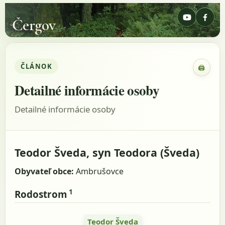
Čergov
ČLÁNOK
🖨
Zobraz
Detailné informácie osoby
Detailné informácie osoby
Teodor Šveda, syn Teodora (Šveda)
Obyvateľ obce:
Ambrušovce
1
Rodostrom
Teodor Šveda