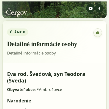
Čergov
ČLÁNOK
🖨
Zobraz
Detailné informácie osoby
Detailné informácie osoby
Eva rod. Švedová, syn Teodora
(Šveda)
Obyvateľ obce:
*Ambrušovce
Narodenie