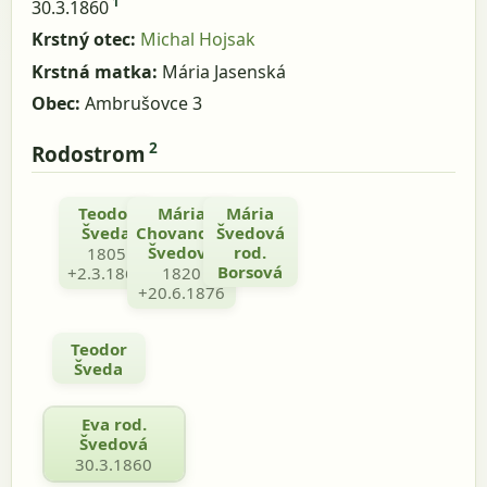
1
30.3.1860
Krstný otec:
Michal Hojsak
Krstná matka:
Mária Jasenská
Obec:
Ambrušovce 3
2
Rodostrom
Teodor
Mária
Mária
Šveda
Chovanová
Švedová
Švedová
rod.
1805
Borsová
+2.3.1863
1820
+20.6.1876
Teodor
Šveda
Eva rod.
Švedová
30.3.1860