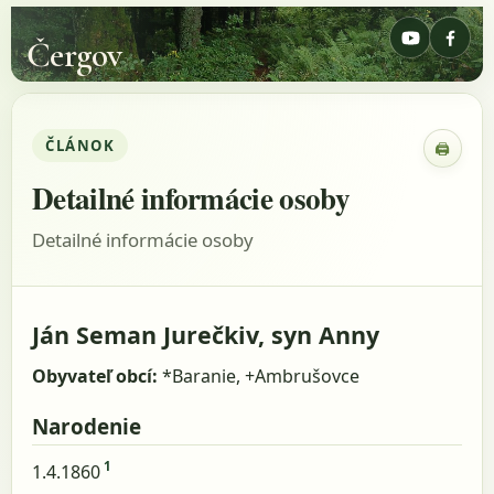
Čergov
ČLÁNOK
🖨
Zobraz
Detailné informácie osoby
Detailné informácie osoby
Ján Seman Jurečkiv, syn Anny
Obyvateľ obcí:
*Baranie, +Ambrušovce
Narodenie
1
1.4.1860