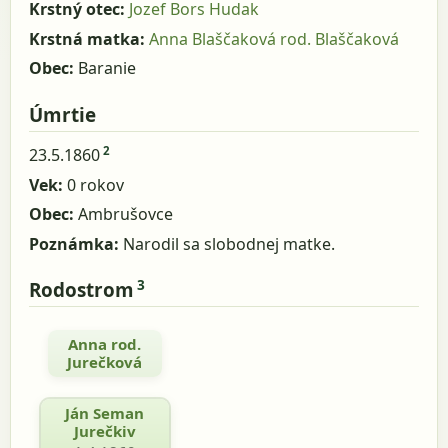
Krstný otec:
Jozef Bors Hudak
Krstná matka:
Anna Blaščaková rod. Blaščaková
Obec:
Baranie
Úmrtie
2
23.5.1860
Vek:
0 rokov
Obec:
Ambrušovce
Poznámka:
Narodil sa slobodnej matke.
3
Rodostrom
Anna rod.
Jurečková
Ján Seman
Jurečkiv