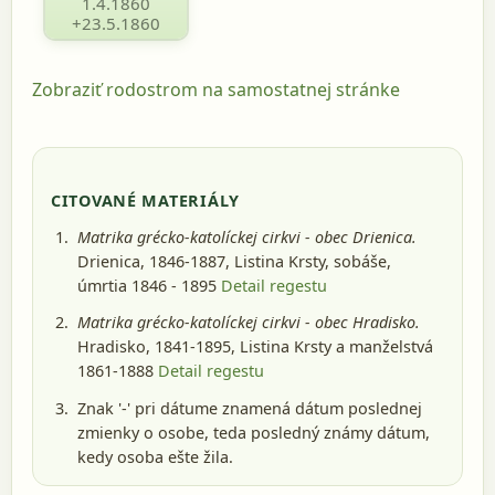
1.4.1860
+23.5.1860
Zobraziť rodostrom na samostatnej stránke
CITOVANÉ MATERIÁLY
Matrika grécko-katolíckej cirkvi - obec Drienica.
Drienica, 1846-1887
, Listina Krsty, sobáše,
úmrtia 1846 - 1895
Detail regestu
Matrika grécko-katolíckej cirkvi - obec Hradisko.
Hradisko, 1841-1895
, Listina Krsty a manželstvá
1861-1888
Detail regestu
Znak '-' pri dátume znamená dátum poslednej
zmienky o osobe, teda posledný známy dátum,
kedy osoba ešte žila.