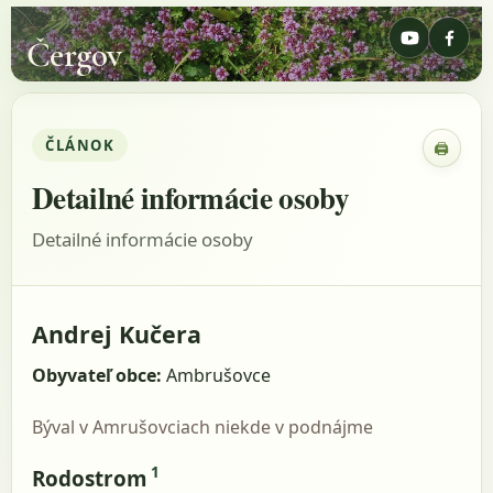
Čergov
ČLÁNOK
🖨
Zobraz
Detailné informácie osoby
Detailné informácie osoby
Andrej Kučera
Obyvateľ obce:
Ambrušovce
Býval v Amrušovciach niekde v podnájme
1
Rodostrom