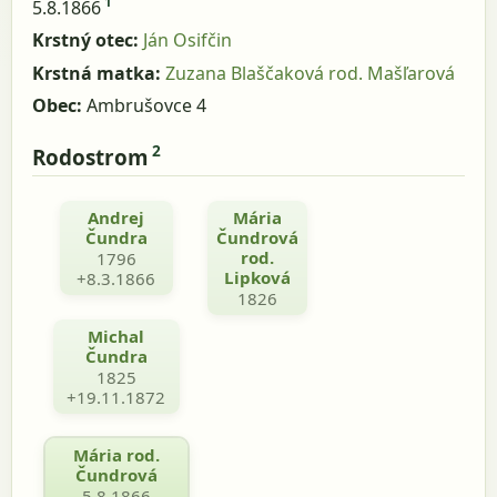
1
5.8.1866
Krstný otec:
Ján Osifčin
Krstná matka:
Zuzana Blaščaková rod. Mašľarová
Obec:
Ambrušovce 4
2
Rodostrom
Andrej
Mária
Čundra
Čundrová
rod.
1796
Lipková
+8.3.1866
1826
Michal
Čundra
1825
+19.11.1872
Mária rod.
Čundrová
5.8.1866