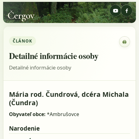
Čergov
ČLÁNOK
🖨
Zobraz
Detailné informácie osoby
Detailné informácie osoby
Mária rod. Čundrová, dcéra Michala
(Čundra)
Obyvateľ obce:
*Ambrušovce
Narodenie