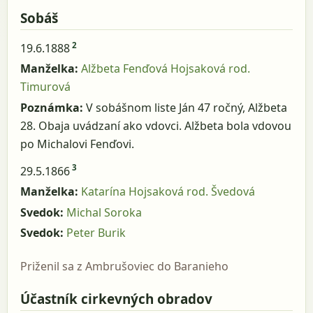
Sobáš
2
19.6.1888
Manželka:
Alžbeta Fenďová Hojsaková rod.
Timurová
Poznámka:
V sobášnom liste Ján 47 ročný, Alžbeta
28. Obaja uvádzaní ako vdovci. Alžbeta bola vdovou
po Michalovi Fenďovi.
3
29.5.1866
Manželka:
Katarína Hojsaková rod. Švedová
Svedok:
Michal Soroka
Svedok:
Peter Burik
Priženil sa z Ambrušoviec do Baranieho
Účastník cirkevných obradov