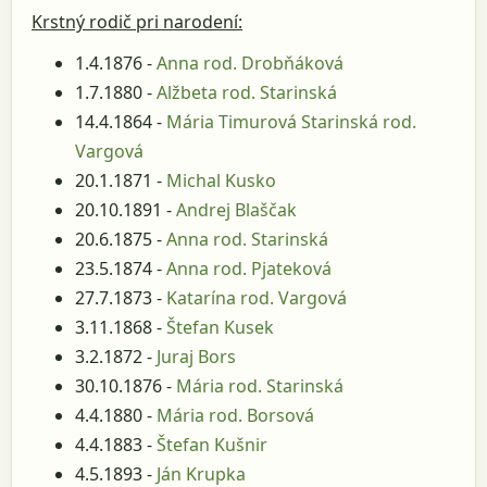
Krstný rodič pri narodení:
1.4.1876 -
Anna rod. Drobňáková
1.7.1880 -
Alžbeta rod. Starinská
14.4.1864 -
Mária Timurová Starinská rod.
Vargová
20.1.1871 -
Michal Kusko
20.10.1891 -
Andrej Blaščak
20.6.1875 -
Anna rod. Starinská
23.5.1874 -
Anna rod. Pjateková
27.7.1873 -
Katarína rod. Vargová
3.11.1868 -
Štefan Kusek
3.2.1872 -
Juraj Bors
30.10.1876 -
Mária rod. Starinská
4.4.1880 -
Mária rod. Borsová
4.4.1883 -
Štefan Kušnir
4.5.1893 -
Ján Krupka