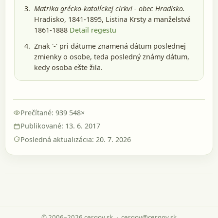
Matrika grécko-katolíckej cirkvi - obec Hradisko.
Hradisko, 1841-1895
, Listina Krsty a manželstvá
1861-1888
Detail regestu
Znak '-' pri dátume znamená dátum poslednej
zmienky o osobe, teda posledný známy dátum,
kedy osoba ešte žila.
Prečítané: 939 548×
Publikované: 13. 6. 2017
Posledná aktualizácia: 20. 7. 2026
© 2006–2026 cergov.sk
·
cergov@cergov.sk