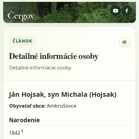
Čergov
ČLÁNOK
🖨
Zobraz
Detailné informácie osoby
Detailné informácie osoby
Ján Hojsak, syn Michala (Hojsak)
Obyvateľ obce:
Ambrušovce
Narodenie
1
1842