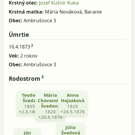
Krstný otec:
Jozef Kušnir Kuka
Krstná matka:
Mária Nováková, Baranie
Obec:
Ambrušovce 3
Úmrtie
2
16.4.1873
Vek:
2 rokov
Obec:
Ambrušovce 3
3
Rodostrom
Teodor
Mária
Michal
Anna
Šveda
Chovanová
Hojsaková
Hojsak
Švedová
1805
8.9.1811
1820
+2.3.1863
1820
+9.11.1887
+24.5.1878
+20.6.1876
Júlia
Ján
Švedová