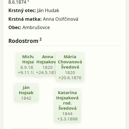
1
8.6.1874
Krstný otec:
Ján Hudak
Krstná matka:
Anna Osifčinová
Obec:
Ambrušovce
2
Rodostrom
Michal
Anna
Teodor
Mária
Hojsak
Hojsaková
Chovanová
Šveda
Švedová
8.9.1811
1820
1805
+9.11.1887
+24.5.1878
+2.3.1863
1820
+20.6.1876
Ján
Hojsak
Katarína
Hojsaková
1842
rod.
Švedová
1844
+3.3.1888