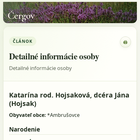
Čergov
ČLÁNOK
🖨
Zobraz
Detailné informácie osoby
Detailné informácie osoby
Katarína rod. Hojsaková, dcéra Jána
(Hojsak)
Obyvateľ obce:
*Ambrušovce
Narodenie