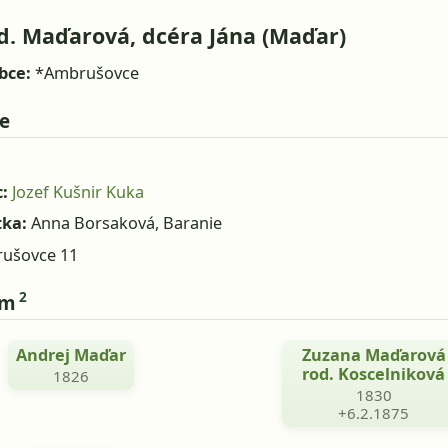
d. Maďarová, dcéra Jána (Maďar)
bce:
*Ambrušovce
e
1
:
Jozef Kušnir Kuka
tka:
Anna Borsaková, Baranie
ušovce 11
2
om
Andrej Maďar
Zuzana Maďarová
rod. Koscelniková
1826
1830
+6.2.1875