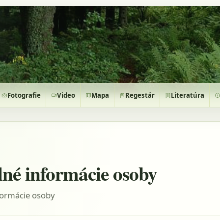
Fotografie
Video
Mapa
Regestár
Literatúra
lné informácie osoby
formácie osoby