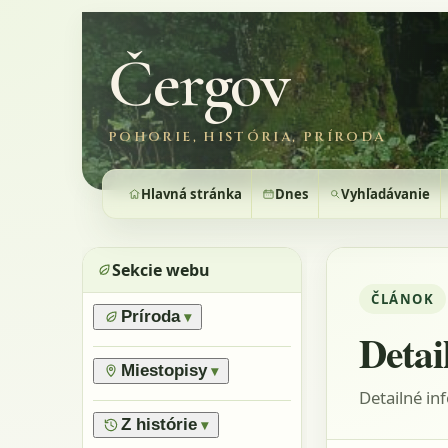
Čergov
POHORIE, HISTÓRIA, PRÍRODA
Hlavná stránka
Dnes
Vyhľadávanie
Sekcie webu
ČLÁNOK
Príroda
▾
Detai
›
Prírodné pomery
›
Lesy
Miestopisy
▾
›
Horské lúky
Detailné in
›
Prírodné rezervácie
›
Flóra
›
Vrchy
Z histórie
▾
›
Výnimočné stromy