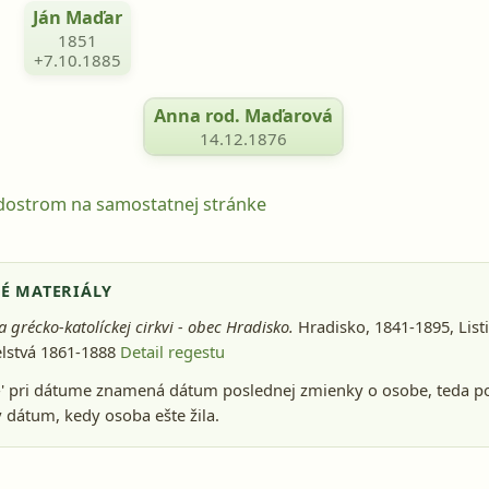
Ján Maďar
1851
+7.10.1885
Anna rod. Maďarová
14.12.1876
odostrom na samostatnej stránke
É MATERIÁLY
a grécko-katolíckej cirkvi - obec Hradisko.
Hradisko, 1841-1895
, Lis
lstvá 1861-1888
Detail regestu
-' pri dátume znamená dátum poslednej zmienky o osobe, teda p
dátum, kedy osoba ešte žila.