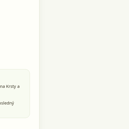
tina Krsty a
osledný