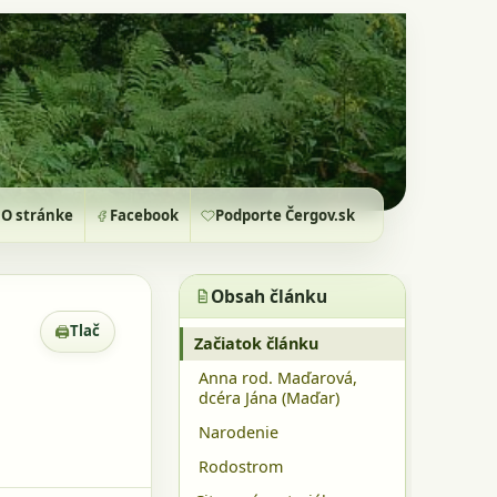
O stránke
Facebook
Podporte Čergov.sk
Obsah článku
🖨
Tlač
Zobrazenie pre tlač
Začiatok článku
Anna rod. Maďarová,
dcéra Jána (Maďar)
Narodenie
Rodostrom