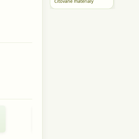
Citované materiály
Anna
Maďarová
rod.
Blaščaková