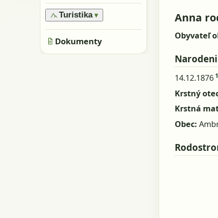
›
Oblasti
›
Všeobecne
›
Pamiatky
›
Obyvatelia
Anna ro
Turistika
▾
›
Skaly, kamene
›
Metácie
›
Značené trasy
›
Obyvateľ o
Jaskyne
Dokumenty
›
Neznačené trasy
Narodeni
14.12.1876
Krstný otec
Krstná ma
Obec:
Ambr
Rodostr