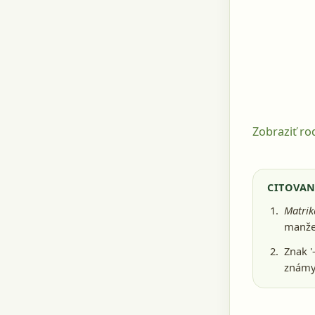
Zobraziť r
CITOVAN
Matrik
manže
Znak '
známy 