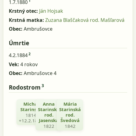
1
1.7.1880
Krstný otec:
Ján Hojsak
Krstná matka:
Zuzana Blaščaková rod. Mašľarová
Obec:
Ambrušovce
Úmrtie
2
4.2.1884
Vek:
4 rokov
Obec:
Ambrušovce 4
3
Rodostrom
Michal
Anna
Mária
Starinský
Starinská
Starinská
rod.
rod.
1814
Jasenská
Švedová
+12.2.1892
1822
1842