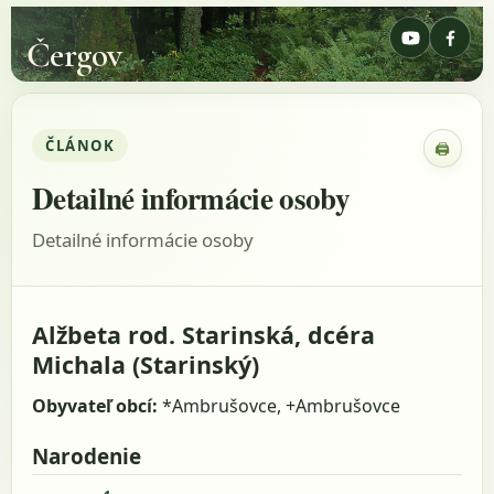
Čergov
ČLÁNOK
🖨
Zobraz
Detailné informácie osoby
Detailné informácie osoby
Alžbeta rod. Starinská, dcéra
Michala (Starinský)
Obyvateľ obcí:
*Ambrušovce, +Ambrušovce
Narodenie