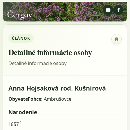
Čergov
ČLÁNOK
🖨
Zobraz
Detailné informácie osoby
Detailné informácie osoby
Anna Hojsaková rod. Kušnirová
Obyvateľ obce:
Ambrušovce
Narodenie
1
1857