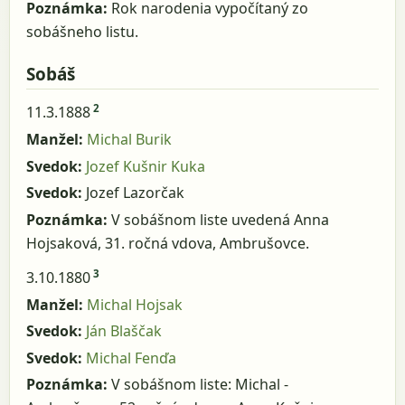
Poznámka:
Rok narodenia vypočítaný zo
sobášneho listu.
Sobáš
2
11.3.1888
Manžel:
Michal Burik
Svedok:
Jozef Kušnir Kuka
Svedok:
Jozef Lazorčak
Poznámka:
V sobášnom liste uvedená Anna
Hojsaková, 31. ročná vdova, Ambrušovce.
3
3.10.1880
Manžel:
Michal Hojsak
Svedok:
Ján Blaščak
Svedok:
Michal Fenďa
Poznámka:
V sobášnom liste: Michal -