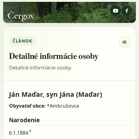
Čergov
ČLÁNOK
🖨
Zobraz
Detailné informácie osoby
Detailné informácie osoby
Ján Maďar, syn Jána (Maďar)
Obyvateľ obce:
*Ambrušovce
Narodenie
1
6.1.1884