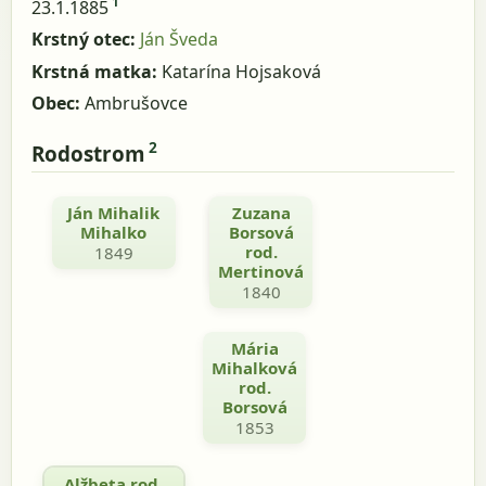
1
23.1.1885
Krstný otec:
Ján Šveda
Krstná matka:
Katarína Hojsaková
Obec:
Ambrušovce
2
Rodostrom
Ján Mihalik
Zuzana
Jozef
Mihalko
Borsová
Bors
Hudak
rod.
1849
Mertinová
1829
1840
Mária
Mihalková
rod.
Borsová
1853
Alžbeta rod.