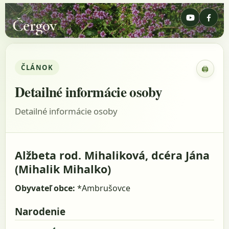
Čergov
ČLÁNOK
🖨
Zobraz
Detailné informácie osoby
Detailné informácie osoby
Alžbeta rod. Mihaliková, dcéra Jána
(Mihalik Mihalko)
Obyvateľ obce:
*Ambrušovce
Narodenie