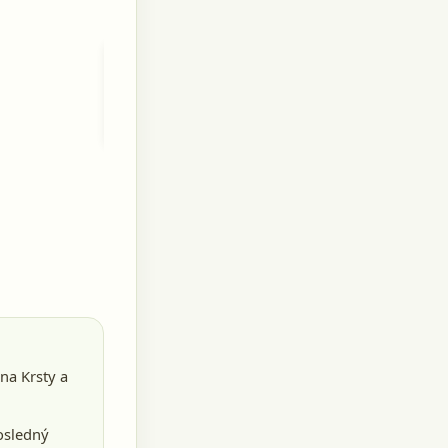
+6.2.1875
Mária
Pjateková
rod.
Maďarová
21.9.1862
tina Krsty a
osledný