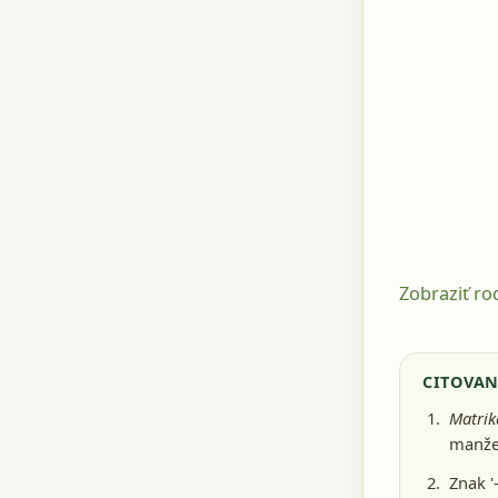
Zobraziť r
CITOVAN
Matrik
manže
Znak '