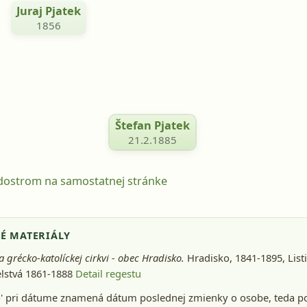
Juraj Pjatek
1856
Štefan Pjatek
21.2.1885
odostrom na samostatnej stránke
É MATERIÁLY
a grécko-katolíckej cirkvi - obec Hradisko.
Hradisko, 1841-1895
, Lis
lstvá 1861-1888
Detail regestu
-' pri dátume znamená dátum poslednej zmienky o osobe, teda p