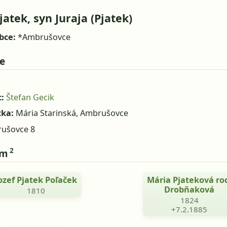
jatek, syn Juraja (Pjatek)
bce:
*Ambrušovce
e
:
Štefan Gecik
tka:
Mária Starinská, Ambrušovce
ušovce 8
2
om
ozef Pjatek Poľaček
Mária Pjateková ro
Drobňaková
1810
1824
+7.2.1885