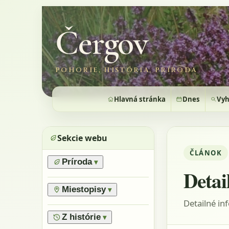
Čergov
POHORIE, HISTÓRIA, PRÍRODA
Hlavná stránka
Dnes
Vyh
Sekcie webu
ČLÁNOK
Príroda
▾
Detai
›
Prírodné pomery
›
Lesy
Miestopisy
▾
›
Horské lúky
Detailné in
›
Prírodné rezervácie
›
Flóra
›
Vrchy
Z histórie
▾
›
Výnimočné stromy