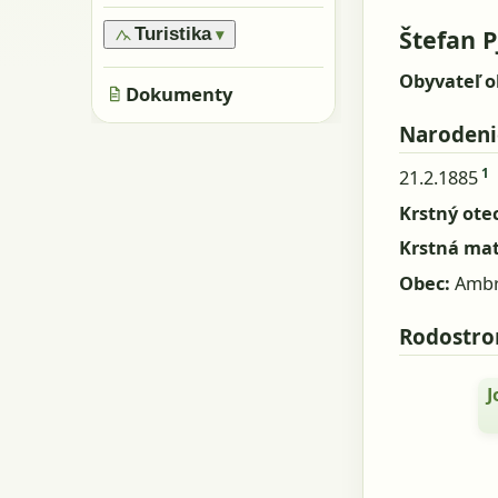
›
Oblasti
›
Všeobecne
›
Pamiatky
›
Obyvatelia
Štefan P
Turistika
▾
›
Skaly, kamene
›
Metácie
›
Značené trasy
›
Obyvateľ o
Jaskyne
›
Dokumenty
Neznačené trasy
Narodeni
1
21.2.1885
Krstný otec
Krstná ma
Obec:
Ambr
Rodostr
J