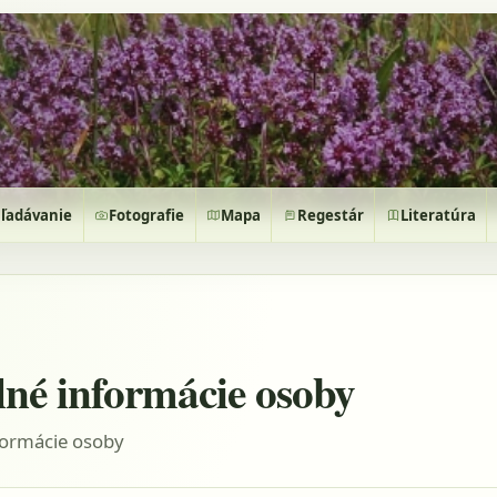
ľadávanie
Fotografie
Mapa
Regestár
Literatúra
lné informácie osoby
formácie osoby