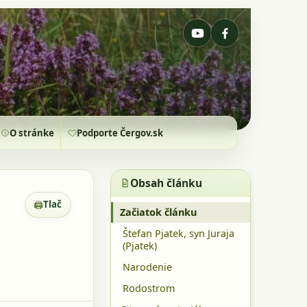
O stránke
Podporte Čergov.sk
Obsah článku
🖨
Tlač
Zobrazenie pre tlač
Začiatok článku
Štefan Pjatek, syn Juraja
(Pjatek)
Narodenie
Rodostrom