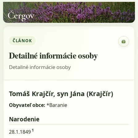
Čergov
ČLÁNOK
🖨
Zobraz
Detailné informácie osoby
Detailné informácie osoby
Tomáš Krajčír, syn Jána (Krajčír)
Obyvateľ obce:
*Baranie
Narodenie
1
28.1.1849