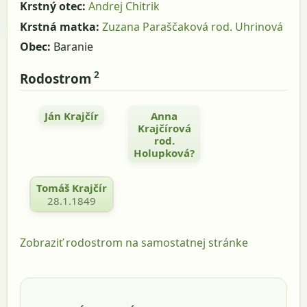
Krstný otec:
Andrej Chitrik
Krstná matka:
Zuzana Paraščaková rod. Uhrinová
Obec:
Baranie
2
Rodostrom
Ján Krajčír
Anna
Krajčírová
rod.
Holupková?
Tomáš Krajčír
28.1.1849
Zobraziť rodostrom na samostatnej stránke