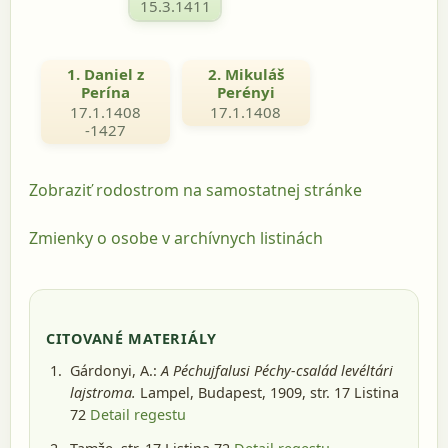
15.3.1411
1. Daniel z
2. Mikuláš
Perína
Perényi
17.1.1408
17.1.1408
-1427
Zobraziť rodostrom na samostatnej stránke
Zmienky o osobe v archívnych listinách
CITOVANÉ MATERIÁLY
Gárdonyi, A.:
A Péchujfalusi Péchy-család levéltári
lajstroma.
Lampel, Budapest, 1909
, str. 17 Listina
72
Detail regestu