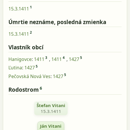
1
15.3.1411
Úmrtie neznáme, posledná zmienka
2
15.3.1411
Vlastník obcí
3
4
5
Hanigovce
:
1411
,
1411
,
1427
5
Ľutina
:
1427
5
Pečovská Nová Ves
:
1427
6
Rodostrom
Štefan Vitani
15.3.1411
Ján Vitani