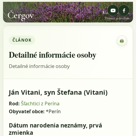
Čergov
Materina dúška
Thymus serpyllum
ČLÁNOK
🖨
Zobraz
Detailné informácie osoby
Detailné informácie osoby
Ján Vitani, syn Štefana (Vitani)
Rod:
Šľachtici z Perína
Obyvateľ obce:
*Perín
Dátum narodenia neznámy, prvá
zmienka