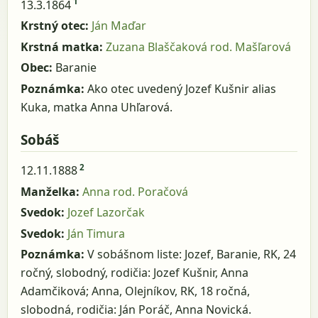
1
13.3.1864
Krstný otec:
Ján Maďar
Krstná matka:
Zuzana Blaščaková rod. Mašľarová
Obec:
Baranie
Poznámka:
Ako otec uvedený Jozef Kušnir alias
Kuka, matka Anna Uhľarová.
Sobáš
2
12.11.1888
Manželka:
Anna rod. Poračová
Svedok:
Jozef Lazorčak
Svedok:
Ján Timura
Poznámka:
V sobášnom liste: Jozef, Baranie, RK, 24
ročný, slobodný, rodičia: Jozef Kušnir, Anna
Adamčiková; Anna, Olejníkov, RK, 18 ročná,
slobodná, rodičia: Ján Poráč, Anna Novická.