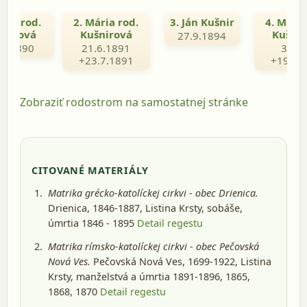
nna rod.
2. Mária rod.
3. Ján Kušnir
4. Mária
šnirová
Kušnirová
Kušnir
27.9.1894
.1.1890
21.6.1891
3.18
+23.7.1891
+19.5.
Zobraziť rodostrom na samostatnej stránke
CITOVANÉ MATERIÁLY
Matrika grécko-katolíckej cirkvi - obec Drienica.
Drienica, 1846-1887
, Listina Krsty, sobáše,
úmrtia 1846 - 1895
Detail regestu
Matrika rímsko-katolíckej cirkvi - obec Pečovská
Nová Ves.
Pečovská Nová Ves, 1699-1922
, Listina
Krsty, manželstvá a úmrtia 1891-1896, 1865,
1868, 1870
Detail regestu