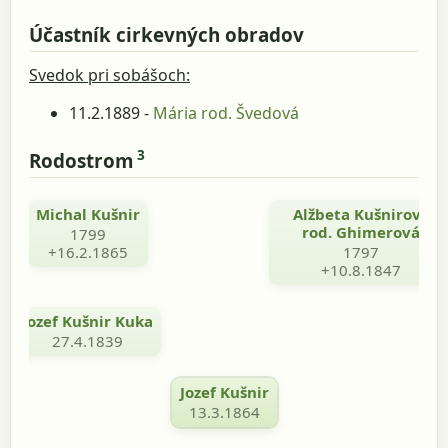
Účastník cirkevných obradov
Svedok pri sobášoch:
11.2.1889 -
Mária rod. Švedová
3
Rodostrom
Michal Kušnir
Alžbeta Kušnirová
rod. Ghimerová
1799
+16.2.1865
1797
+10.8.1847
Jozef Kušnir Kuka
27.4.1839
Jozef Kušnir
13.3.1864