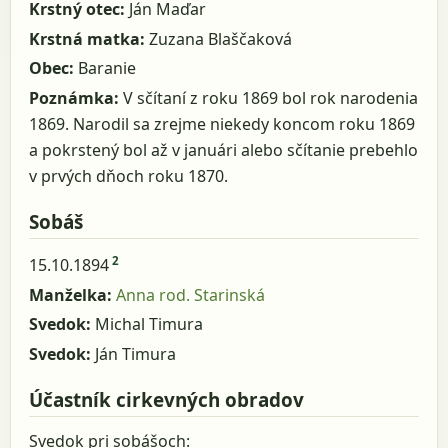
Krstný otec:
Ján Maďar
Krstná matka:
Zuzana Blaščaková
Obec:
Baranie
Poznámka:
V sčítaní z roku 1869 bol rok narodenia
1869. Narodil sa zrejme niekedy koncom roku 1869
a pokrstený bol až v januári alebo sčítanie prebehlo
v prvých dňoch roku 1870.
Sobáš
2
15.10.1894
Manželka:
Anna rod. Starinská
Svedok:
Michal Timura
Svedok:
Ján Timura
Účastník cirkevných obradov
Svedok pri sobášoch: