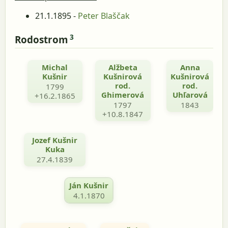
21.1.1895 -
Peter Blaščak
3
Rodostrom
Michal
Alžbeta
Anna
Kušnir
Kušnirová
Kušnirová
rod.
rod.
1799
Ghimerová
Uhľarová
+16.2.1865
1797
1843
+10.8.1847
Jozef Kušnir
Kuka
27.4.1839
Ján Kušnir
4.1.1870