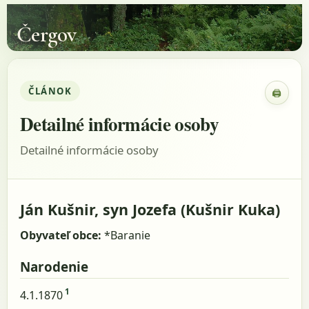
Čergov
ČLÁNOK
🖨
Zobraz
Detailné informácie osoby
Detailné informácie osoby
Ján Kušnir, syn Jozefa (Kušnir Kuka)
Obyvateľ obce:
*Baranie
Narodenie
1
4.1.1870