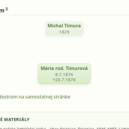
3
om
Michal Timura
1829
Mária rod. Timurová
8.7.1876
+20.7.1876
odostrom na samostatnej stránke
É MATERIÁLY