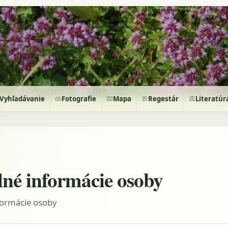
Vyhľadávanie
Fotografie
Mapa
Regestár
Literatúr
lné informácie osoby
formácie osoby