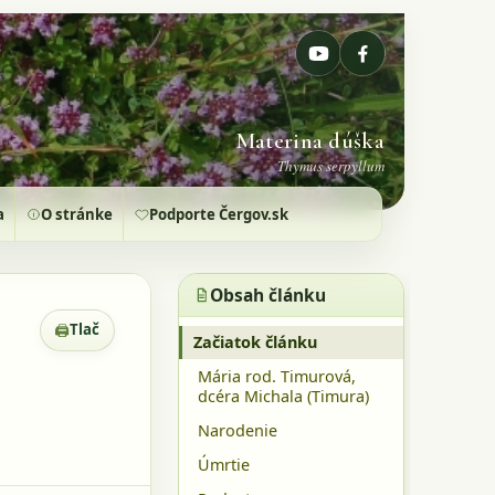
Materina dúška
Thymus serpyllum
a
O stránke
Podporte Čergov.sk
Obsah článku
🖨
Tlač
Zobrazenie pre tlač
Začiatok článku
Mária rod. Timurová,
dcéra Michala (Timura)
Narodenie
Úmrtie