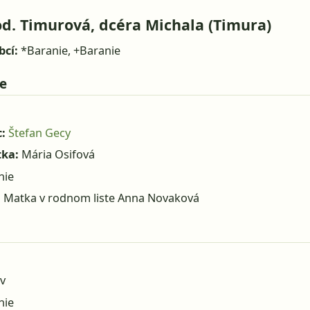
od. Timurová, dcéra Michala (Timura)
bcí:
*Baranie, +Baranie
e
:
Štefan Gecy
tka:
Mária Osifová
nie
:
Matka v rodnom liste Anna Novaková
v
nie