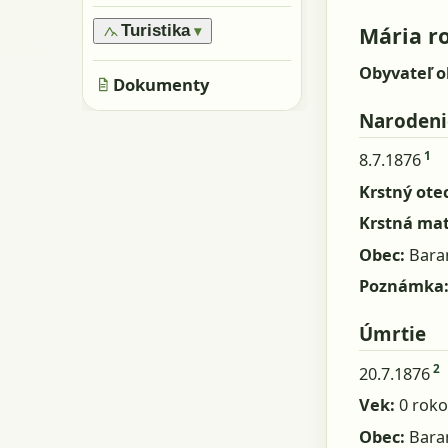
›
Oblasti
›
Všeobecne
›
Pamiatky
›
Obyvatelia a rody
Mária r
Turistika
▾
›
Skaly, kamene
›
Metácie
›
Značené trasy
›
Obyvateľ o
Jaskyne
›
Dokumenty
Neznačené trasy
Narodeni
1
8.7.1876
Krstný otec
Krstná ma
Obec:
Bara
Poznámka
Úmrtie
2
20.7.1876
Vek:
0 roko
Obec:
Bara