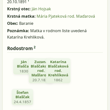
1
20.10.1891
Krstný otec:
Ján Hojsak
Krstná matka:
Mária Pjateková rod. Maďarová
Obec:
Baranie
Poznámka:
Matka v rodnom liste uvedená
Katarína Krehliková.
2
Rodostrom
Ján
Zuzana
Katarína
Blaščak
Blaščaková
Blaščaková
rod.
rod.
1830
Mašľarová
Krehlíková
20.7.1836
1862
Štefan
Blaščak
24.4.1857