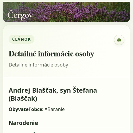
Čergov
ČLÁNOK
🖨
Zobraz
Detailné informácie osoby
Detailné informácie osoby
Andrej Blaščak, syn Štefana
(Blaščak)
Obyvateľ obce:
*Baranie
Narodenie