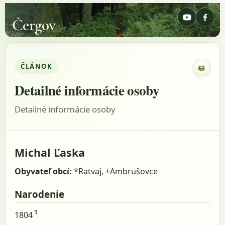
Čergov
ČLÁNOK
🖨
Zobraz
Detailné informácie osoby
Detailné informácie osoby
Michal Ľaska
Obyvateľ obcí:
*Ratvaj, +Ambrušovce
Narodenie
1
1804