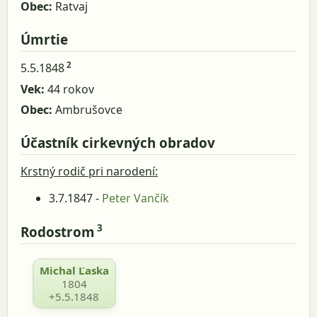
Obec:
Ratvaj
Úmrtie
2
5.5.1848
Vek:
44 rokov
Obec:
Ambrušovce
Účastník cirkevných obradov
Krstný rodič pri narodení:
3.7.1847 -
Peter Vančík
3
Rodostrom
Michal Ľaska
1804
+5.5.1848