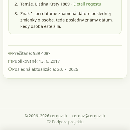
Tamže, Listina Krsty 1889 -
Detail regestu
Znak '-' pri dátume znamená dátum poslednej
zmienky o osobe, teda posledný známy dátum,
kedy osoba ešte žila.
Prečítané: 939 408×
Publikované: 13. 6. 2017
Posledná aktualizácia: 20. 7. 2026
© 2006–2026 cergov.sk
·
cergov@cergov.sk
♡
Podpora projektu