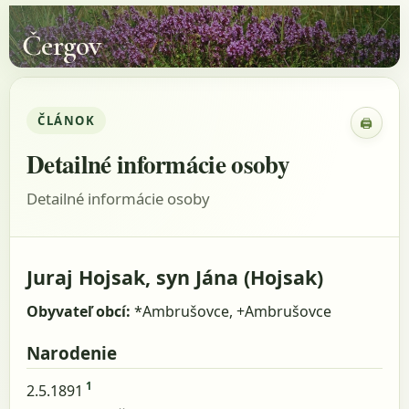
Čergov
ČLÁNOK
🖨
Zobraz
Detailné informácie osoby
Detailné informácie osoby
Juraj Hojsak, syn Jána (Hojsak)
Obyvateľ obcí:
*Ambrušovce, +Ambrušovce
Narodenie
1
2.5.1891