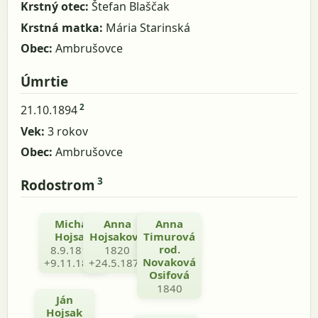
Krstný otec:
Štefan Blaščak
Krstná matka:
Mária Starinská
Obec:
Ambrušovce
Úmrtie
2
21.10.1894
Vek:
3 rokov
Obec:
Ambrušovce
3
Rodostrom
Michal
Anna
Michal
Anna
Hojsak
Hojsaková
Timurová
Timura
rod.
8.9.1811
1820
1829
Novaková
+9.11.1887
+24.5.1878
Osifová
1840
Ján
Hojsak