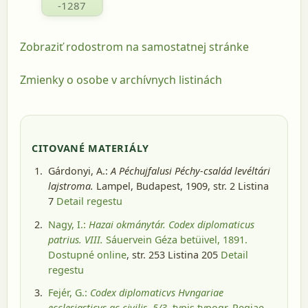
-1287
Zobraziť rodostrom na samostatnej stránke
Zmienky o osobe v archívnych listinách
CITOVANÉ MATERIÁLY
Gárdonyi, A.:
A Péchujfalusi Péchy-család levéltári
lajstroma.
Lampel, Budapest, 1909
, str. 2 Listina
7
Detail regestu
Nagy, I.:
Hazai okmánytár. Codex diplomaticus
patrius. VIII.
Sáuervein Géza betüivel, 1891
.
Dostupné online
, str. 253 Listina 205
Detail
regestu
Fejér, G.:
Codex diplomaticvs Hvngariae
ecclesiasticvs ac civilis. 5/3.
typis typogr. Regiae