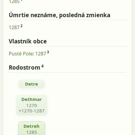
1285
Úmrtie neznáme, posledná zmienka
2
1287
Vlastník obce
3
Pusté Pole
:
1287
4
Rodostrom
Detre
Dethmar
1270
+1270-1287
Detreh
1285