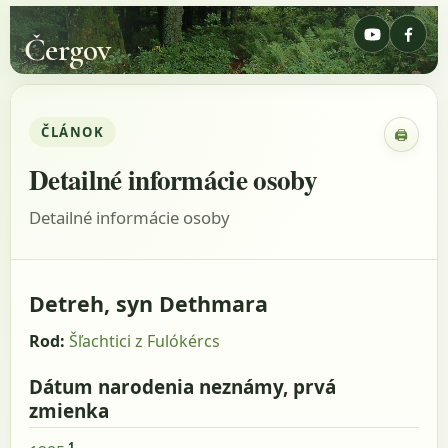
Čergov
ČLÁNOK
🖨
Zobraz
Detailné informácie osoby
Detailné informácie osoby
Detreh, syn Dethmara
Rod:
Šľachtici z Fulókércs
Dátum narodenia neznámy, prvá
zmienka
1