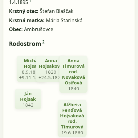
1
1.4.1895
Krstný otec:
Štefan Blaščak
Krstná matka:
Mária Starinská
Obec:
Ambrušovce
2
Rodostrom
Michal
Anna
Michal
Anna
Hojsak
Hojsaková
Timurová
Timura
rod.
8.9.1811
1820
1829
Novaková
+9.11.1887
+24.5.1878
Osifová
1840
Ján
Hojsak
Alžbeta
1842
Fenďová
Hojsaková
rod.
Timurová
19.6.1860