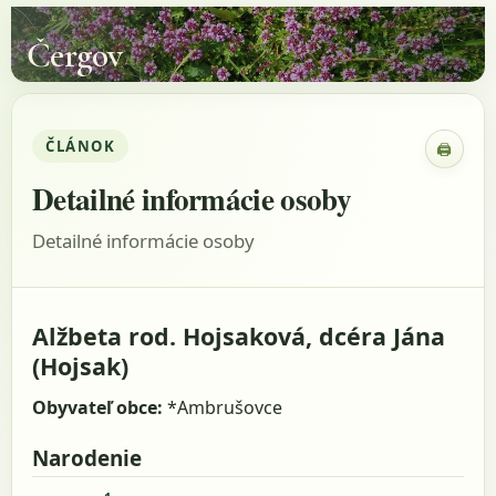
Čergov
ČLÁNOK
🖨
Zobraz
Detailné informácie osoby
Detailné informácie osoby
Alžbeta rod. Hojsaková, dcéra Jána
(Hojsak)
Obyvateľ obce:
*Ambrušovce
Narodenie