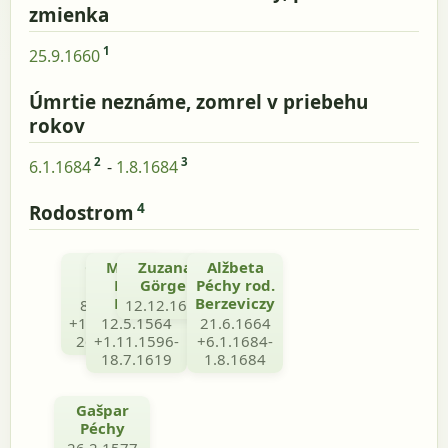
zmienka
1
25.9.1660
Úmrtie neznáme, zomrel v priebehu
rokov
2
3
6.1.1684
-
1.8.1684
4
Rodostrom
Gašpar
Margita
Zuzana
Alžbeta
Péchy
Péchy
Görgei
Péchy rod.
Dóczy
Berzeviczy
8.9.1556
12.12.1613
+16.5.1576-
12.5.1564
21.6.1664
26.2.1577
+1.11.1596-
+6.1.1684-
18.7.1619
1.8.1684
Gašpar
Péchy
26.2.1577