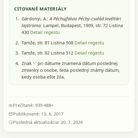
CITOVANÉ MATERIÁLY
Gárdonyi, A.:
A Péchujfalusi Péchy-család levéltári
lajstroma.
Lampel, Budapest, 1909
, str. 72 Listina
430
Detail regestu
Tamže, str. 81 Listina 508
Detail regestu
Tamže, str. 82 Listina 512
Detail regestu
Znak '-' pri dátume znamená dátum poslednej
zmienky o osobe, teda posledný známy dátum,
kedy osoba ešte žila.
Prečítané: 939 488×
Publikované: 13. 6. 2017
Posledná aktualizácia: 20. 7. 2026