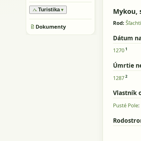
›
Oblasti
›
Všeobecne
›
Pamiatky
›
Obyvatelia
Mykou, 
Turistika
▾
›
Skaly, kamene
›
Metácie
›
Značené trasy
›
Rod:
Šľacht
Jaskyne
›
Dokumenty
Neznačené trasy
Dátum na
1
1270
Úmrtie n
2
1287
Vlastník 
Pusté Pole
:
Rodostr