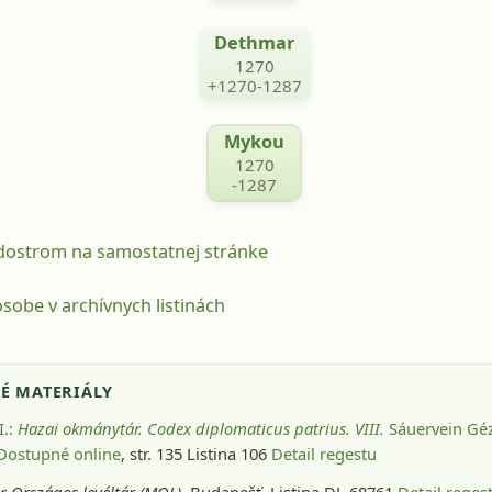
Dethmar
1270
+1270-1287
Mykou
1270
-1287
odostrom na samostatnej stránke
sobe v archívnych listinách
É MATERIÁLY
I.:
Hazai okmánytár. Codex diplomaticus patrius. VIII.
Sáuervein Géz
 Dostupné online
, str. 135 Listina 106
Detail regestu
 Országos levéltár (MOL).
Budapešť
, Listina DL 68761
Detail reges