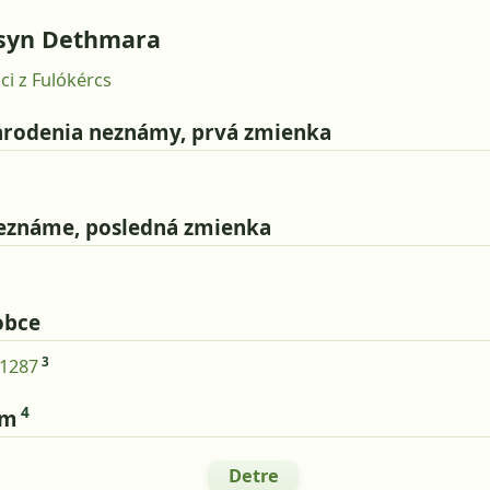
syn Dethmara
ici z Fulókércs
rodenia neznámy, prvá zmienka
eznáme, posledná zmienka
obce
3
1287
4
om
Detre