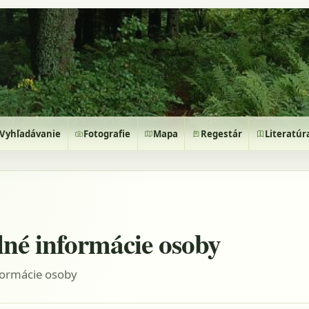
Vyhľadávanie
Fotografie
Mapa
Regestár
Literatúr
lné informácie osoby
formácie osoby