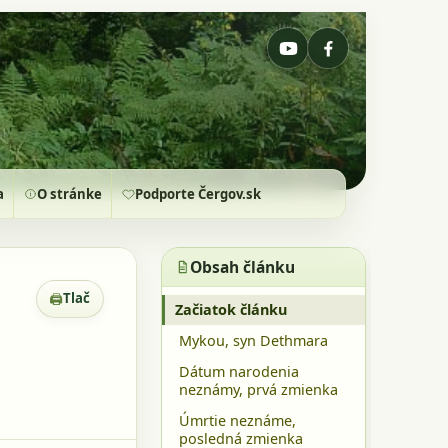
a
O stránke
Podporte Čergov.sk
Obsah článku
🖨
Tlač
Zobrazenie pre tlač
Začiatok článku
Mykou, syn Dethmara
Dátum narodenia
neznámy, prvá zmienka
Úmrtie neznáme,
posledná zmienka