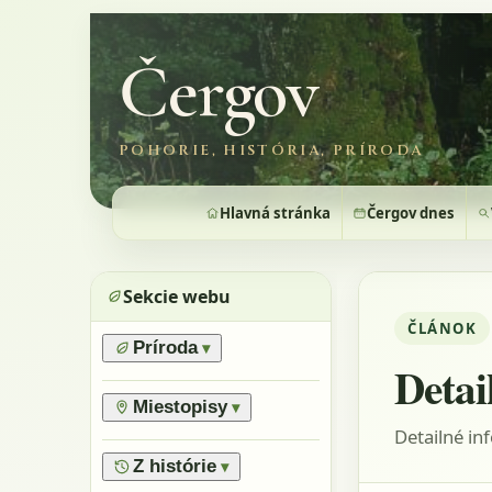
Čergov
POHORIE, HISTÓRIA, PRÍRODA
Hlavná stránka
Čergov dnes
Sekcie webu
ČLÁNOK
Príroda
▾
Detai
›
Prírodné pomery
›
Lesy
Miestopisy
▾
›
Horské lúky
Detailné in
›
Prírodné rezervácie
›
Flóra
›
Vrchy
Z histórie
▾
›
Výnimočné stromy