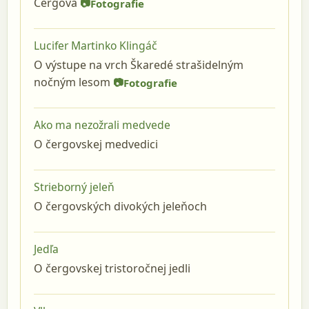
Čergova
Fotografie
Lucifer Martinko Klingáč
O výstupe na vrch Škaredé strašidelným
nočným lesom
Fotografie
Ako ma nezožrali medvede
O čergovskej medvedici
Strieborný jeleň
O čergovských divokých jeleňoch
Jedľa
O čergovskej tristoročnej jedli