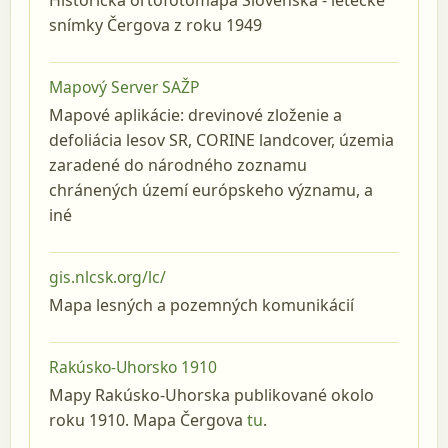
Historická ortofotomapa Slovenska - letecké
snímky Čergova z roku 1949
Mapový Server SAŽP
Mapové aplikácie: drevinové zloženie a
defoliácia lesov SR, CORINE landcover, územia
zaradené do národného zoznamu
chránených území európskeho významu, a
iné
gis.nlcsk.org/lc/
Mapa lesných a pozemných komunikácií
Rakúsko-Uhorsko 1910
Mapy Rakúsko-Uhorska publikované okolo
roku 1910. Mapa Čergova
tu
.