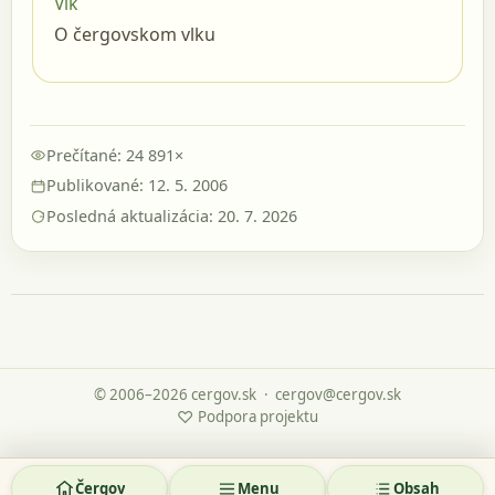
Vlk
O čergovskom vlku
Prečítané: 24 891×
Publikované: 12. 5. 2006
Posledná aktualizácia: 20. 7. 2026
© 2006–2026 cergov.sk
·
cergov@cergov.sk
♡
Podpora projektu
Čergov
Menu
Obsah