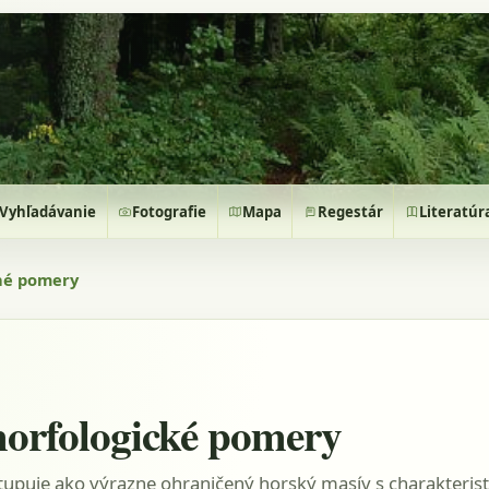
Vyhľadávanie
Fotografie
Mapa
Regestár
Literatúr
né pomery
orfologické pomery
tupuje ako výrazne ohraničený horský masív s charakteris