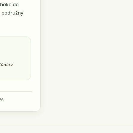
lboko do
e podružný
túdia z
26