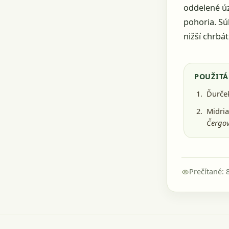
oddelené úz
pohoria. Sú
nižší chrbá
POUŽITÁ
Ďurček
Midria
Čergov
Prečítané: 