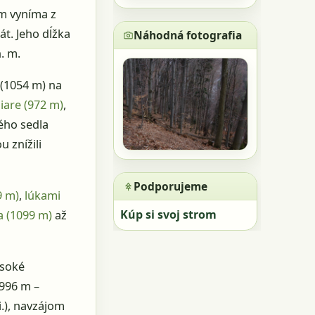
om vyníma z
át. Jeho dĺžka
Náhodná fotografia
. m.
 (1054 m) na
iare (972 m)
,
ého sedla
u znížili
Podporujeme
9 m)
,
lúkami
Kúp si svoj strom
a (1099 m)
až
ysoké
 996 m –
.), navzájom