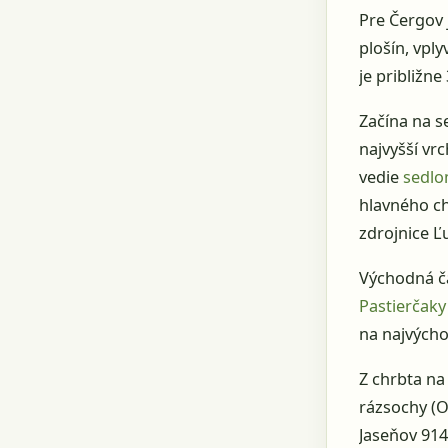
Pre Čergov 
plošín, vpl
je približn
Začína na s
najvyšší vr
vedie
sedlo
hlavného c
zdrojnice Ľu
Východná ča
Pastierčaky
na najvýcho
Z chrbta na
rázsochy (O
Jaseňov 914