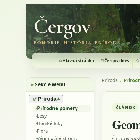
Čergov
POHORIE, HISTÓRIA, PRÍRODA
Hlavná stránka
Čergov dnes
Príroda
›
Prírod
Sekcie webu
Príroda
▾
ČLÁNOK
›
Prírodné pomery
›
Lesy
Geom
›
Horské lúky
›
Flóra
Čergov vys
›
Výnimočné stromy