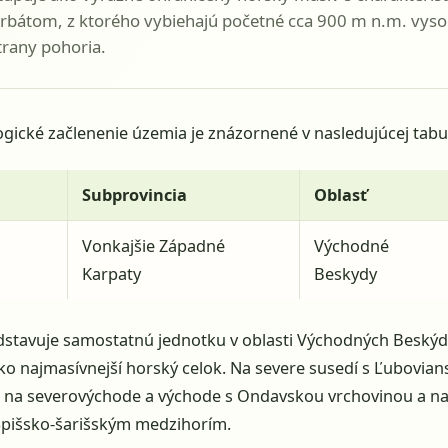
rbátom, z ktorého vybiehajú početné cca 900 m n.m. vyso
trany pohoria.
ické začlenenie územia je znázornené v nasledujúcej tabu
a
Subprovincia
Oblasť
Vonkajšie Západné
Východné
Karpaty
Beskydy
stavuje samostatnú jednotku v oblasti Východných Beskýd
ko najmasívnejší horský celok. Na severe susedí s Ľubovia
 na severovýchode a východe s Ondavskou vrchovinou a na
Spišsko-šarišským medzihorím.