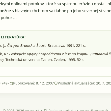
kymi dolinami potokov, ktoré sa spätnou eróziou dostali h
bežne s hlavným chrbtom sa tiahne po jeho severnej stran
t pohoria.
 LITERATÚRA:
, J.:
Čergov. Branisko.
Šport, Bratislava, 1991
, 221 s.
k, R.:
Ekologické vplyvy hospodárenia v lese na krajinu. (Prípadová š
a).
Technická univerzita Zvolen, Zvolen, 1995
, 52 s.
8 749×
Publikované: 8. 12. 2007
Posledná aktualizácia: 20. 7. 20
♡
·
·
© 2006–2026 cergov.sk
Podpora projektu
cergov@cergov.sk