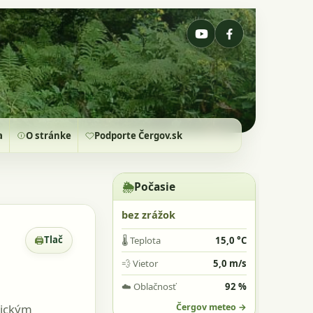
a
O stránke
Podporte Čergov.sk
🌦️
Počasie
bez zrážok
🖨
Tlač
🌡️
Teplota
15,0 °C
Zobrazenie pre tlač
💨
Vietor
5,0 m/s
☁️
Oblačnosť
92 %
tickým
Čergov meteo →