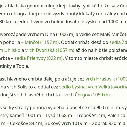
je z hľadiska geomorfologickej stavby typické to, že sa v ň
yvom retrográdnej erózie vyzdvihnutý kľukatý centrálny chrb
e 30 km a jednotlivými vrcholmi dosahuje výšku nad 1000 m n
everozápade vrchom Dlhá (1006 m) a vedie cez Malý Minčol
ch pohoria –
Minčol (1157 m)
. Odtiaľ chrbát klesá do
sedla Žd
m Uhlisko
a
vrch Dvoriská (1057 m)
až do najhlbšie položen
hrbta –
sedla Priehyby (822 m)
. V tomto mieste chrbát erózio
tinky a Tople.
sť hlavného chrbta ďalej pokračuje cez
vrch Hrašovík (100
na vrch Solisko a odtiaľ cez
sedlo Lysina
,
vrch Veľká Javorin
dnejší vrch hlavného chrbta –
vrch Čergov (1050 m)
.
 všetky strany pohoria vybiehajú početné cca 900 m n. m. v
strý kameň 1001 m – Lysá 1068 m – Trepeš 912 m, Pálenica
 m – Čekošov 842 m, Bukový vrch 1019 m – Žobrák 920 m a i