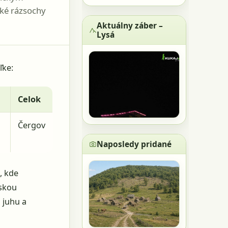
ké rázsochy
Aktuálny záber –
Lysá
ľke:
Celok
Čergov
Naposledy pridané
, kde
nskou
 juhu a