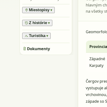
hlavným ch
Miestopisy
▾
na všetky s
›
Prírodné rezervácie
›
Vrchy
Z histórie
▾
›
Oblasti
›
Všeobecne
Geomorfolog
›
Pamiatky
›
Obyvatelia
Turistika
▾
›
Skaly, kamene
›
Metácie
›
Značené trasy
›
Jaskyne
Provinci
›
Dokumenty
Neznačené trasy
Západné
Karpaty
Čergov pred
vystupuje a
vrchovinou,
západe so 