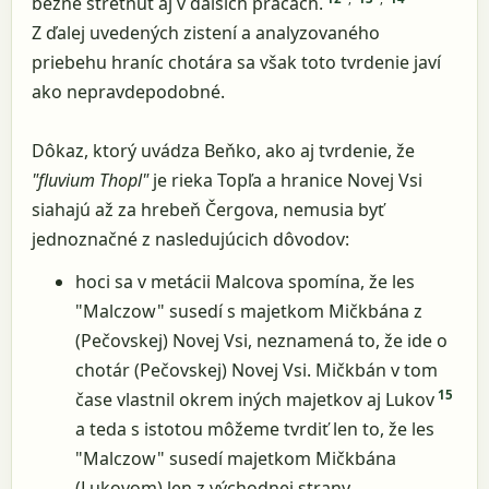
bežne stretnúť aj v ďalších prácach.
Z ďalej uvedených zistení a analyzovaného
priebehu hraníc chotára sa však toto tvrdenie javí
ako nepravdepodobné.
Dôkaz, ktorý uvádza Beňko, ako aj tvrdenie, že
"fluvium Thopl"
je rieka Topľa a hranice Novej Vsi
siahajú až za hrebeň Čergova, nemusia byť
jednoznačné z nasledujúcich dôvodov:
hoci sa v metácii Malcova spomína, že les
"Malczow" susedí s majetkom Mičkbána z
(Pečovskej) Novej Vsi, neznamená to, že ide o
chotár (Pečovskej) Novej Vsi. Mičkbán v tom
15
čase vlastnil okrem iných majetkov aj Lukov
a teda s istotou môžeme tvrdiť len to, že les
"Malczow" susedí majetkom Mičkbána
(Lukovom) len z východnej strany.