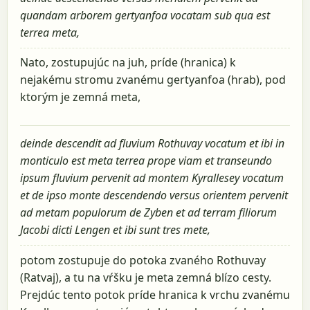
quandam arborem gertyanfoa vocatam sub qua est
terrea meta,
Nato, zostupujúc na juh, príde (hranica) k
nejakému stromu zvanému gertyanfoa (hrab), pod
ktorým je zemná meta,
deinde descendit ad fluvium Rothuvay vocatum et ibi in
monticulo est meta terrea prope viam et transeundo
ipsum fluvium pervenit ad montem Kyrallesey vocatum
et de ipso monte descendendo versus orientem pervenit
ad metam populorum de Zyben et ad terram filiorum
Jacobi dicti Lengen et ibi sunt tres mete,
potom zostupuje do potoka zvaného Rothuvay
(Ratvaj), a tu na vŕšku je meta zemná blízo cesty.
Prejdúc tento potok príde hranica k vrchu zvanému