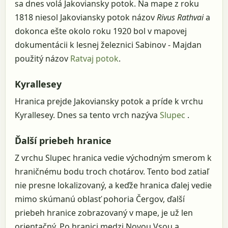
sa dnes volá Jakoviansky potok. Na mape z roku
1818 niesol Jakoviansky potok názov
Rivus Rathvai
a
dokonca ešte okolo roku 1920 bol v mapovej
dokumentácii k lesnej železnici Sabinov - Majdan
použitý názov
Ratvaj potok
.
Kyrallesey
Hranica prejde Jakoviansky potok a príde k vrchu
Kyrallesey. Dnes sa tento vrch nazýva
Slupec
.
Ďalší priebeh hranice
Z vrchu Slupec hranica vedie východným smerom k
hraničnému bodu troch chotárov. Tento bod zatiaľ
nie presne lokalizovaný, a keďže hranica ďalej vedie
mimo skúmanú oblasť pohoria Čergov, ďalší
priebeh hranice zobrazovaný v mape, je už len
orientačný. Po hranici medzi Novou Vsou a