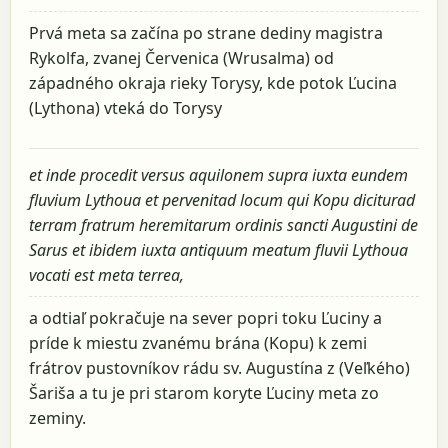
Prvá meta sa začína po strane dediny magistra
Rykolfa, zvanej Červenica (Wrusalma) od
západného okraja rieky Torysy, kde potok Ľucina
(Lythona) vteká do Torysy
et inde procedit versus aquilonem supra iuxta eundem
fluvium Lythoua et pervenitad locum qui Kopu diciturad
terram fratrum heremitarum ordinis sancti Augustini de
Sarus et ibidem iuxta antiquum meatum fluvii Lythoua
vocati est meta terrea,
a odtiaľ pokračuje na sever popri toku Ľuciny a
príde k miestu zvanému brána (Kopu) k zemi
frátrov pustovníkov rádu sv. Augustína z (Veľkého)
Šariša a tu je pri starom koryte Ľuciny meta zo
zeminy.