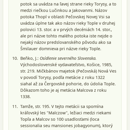
potok sa uvádza na ľavej strane rieky Torysy, a to
medzi riečkou Lučinkou a Jakovanmi. Názov
potoka Thopl v oblasti Pečovskej Novej Vsi sa
uvádza úplne tak ako názov rieky Tople v druhej
polovici 13. stor. a v prvých decéniách 14. stor.,
ale pri názve tohto malého potoka iste nejde o
nejaký názov predslovanského pôvodu ako sa
Šmilauer domnieva pri názve rieky Tople.
Beňko, J.:
Osídlenie severného Slovenska.
Východoslovenské vydavateľstvo, Košice, 1985
,
str. 219. Mičkbánov majetok (Pečovská) Nová Ves
v povodí Torysy, podľa metácie z roku 1322
siahal až za Čergovské pohorie, do údolia Tople.
Dôkazom toho je aj metácia Malcova z roku
1338.
Tamže, str. 195. V tejto metácii sa spomína
kráľovský les "Malczow", ležiaci medzi riekami
Topľa a Malcov so 100 usadlosťami (loca
sessionalia seu mansiones jobagyonum), ktorý