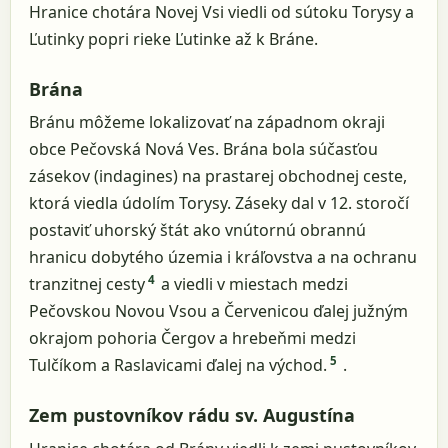
Hranice chotára Novej Vsi viedli od sútoku Torysy a
Ľutinky popri rieke Ľutinke až k Bráne.
Brána
Bránu môžeme lokalizovať na západnom okraji
obce Pečovská Nová Ves. Brána bola súčasťou
zásekov (indagines) na prastarej obchodnej ceste,
ktorá viedla údolím Torysy. Záseky dal v 12. storočí
postaviť uhorský štát ako vnútornú obrannú
hranicu dobytého územia i kráľovstva a na ochranu
4
tranzitnej cesty
a viedli v miestach medzi
Pečovskou Novou Vsou a Červenicou ďalej južným
okrajom pohoria Čergov a hrebeňmi medzi
5
Tulčíkom a Raslavicami ďalej na východ.
.
Zem pustovníkov rádu sv. Augustína