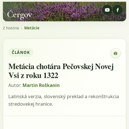
Čergov
Z histórie
›
Metácie
ČLÁNOK
🖨
Zobraz
Metácia chotára Pečovskej Novej
Vsi z roku 1322
Autor:
Martin Roškanin
Latinská verzia, slovenský preklad a rekonštrukcia
stredovekej hranice.