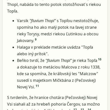
Thopl, nabáda to tento potok stotožňovať s riekou
Topľa.
Varsik
"fluvium Thopl"
s Topľou nestotožňuje,
spomína ho ako malý potok na ľavej strane
rieky Torysy, medzi riekou Ľutinkou a obcou
9
Jakovany.
Halaga v preklade metácie uvádza "Topľa
alebo iný prítok".
10
Beňko tvrdí, že
"fluvium Thopl"
je rieka Topľa
a dokazuje to metáciou Malcova z roku 1338,
kde sa spomína, že kráľovský les "Malczow"
susedí s majetkom Mičkbána z (Pečovskej)
11
Novej Vsi.
S tvrdením, že hranice chotára (Pečovskej) Novej
Vsi siahali až za hrebeň pohoria Čergov, sa možno
12
,
13
,
14