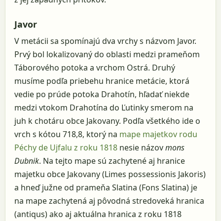
Javor
V metácii sa spomínajú dva vrchy s názvom Javor.
Prvý bol lokalizovaný do oblasti medzi prameňom
Táborového potoka a vrchom Ostrá. Druhý
musíme podľa priebehu hranice metácie, ktorá
vedie po prúde potoka Drahotín, hľadať niekde
medzi vtokom Drahotína do Ľutinky smerom na
juh k chotáru obce Jakovany. Podľa všetkého ide o
vrch s kótou 718,8, ktorý na
mape majetkov rodu
Péchy de Ujfalu z roku 1818
nesie názov
mons
Dubnik
. Na tejto mape sú zachytené aj hranice
majetku obce Jakovany (Limes possessionis Jakoris)
a hneď južne od prameňa Slatina (Fons Slatina) je
na mape zachytená aj pôvodná stredoveká hranica
(antiqus) ako aj aktuálna hranica z roku 1818