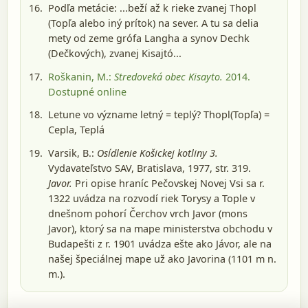
Podľa metácie: ...beží až k rieke zvanej Thopl
(Topľa alebo iný prítok) na sever. A tu sa delia
mety od zeme grófa Langha a synov Dechk
(Dečkových), zvanej Kisajtó...
Roškanin, M.:
Stredoveká obec Kisayto.
2014
.
Dostupné online
Letune vo význame letný = teplý? Thopl(Topľa) =
Cepla, Teplá
Varsik, B.:
Osídlenie Košickej kotliny 3.
Vydavateľstvo SAV, Bratislava, 1977
, str. 319.
Javor.
Pri opise hraníc Pečovskej Novej Vsi sa r.
1322 uvádza na rozvodí riek Torysy a Tople v
dnešnom pohorí Čerchov vrch Javor (mons
Javor), ktorý sa na mape ministerstva obchodu v
Budapešti z r. 1901 uvádza ešte ako Jávor, ale na
našej špeciálnej mape už ako Javorina (1101 m n.
m.).