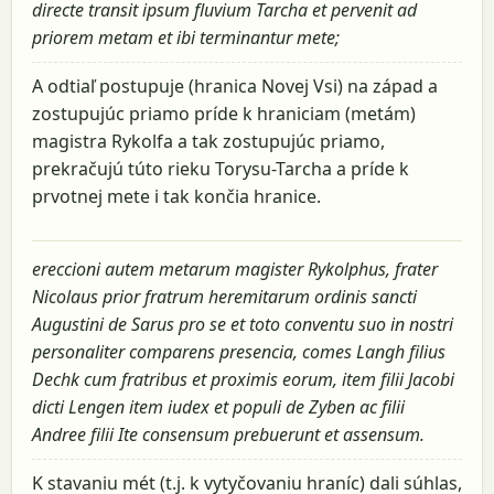
directe transit ipsum fluvium Tarcha et pervenit ad
priorem metam et ibi terminantur mete;
A odtiaľ postupuje (hranica Novej Vsi) na západ a
zostupujúc priamo príde k hraniciam (metám)
magistra Rykolfa a tak zostupujúc priamo,
prekračujú túto rieku Torysu-Tarcha a príde k
prvotnej mete i tak končia hranice.
ereccioni autem metarum magister Rykolphus, frater
Nicolaus prior fratrum heremitarum ordinis sancti
Augustini de Sarus pro se et toto conventu suo in nostri
personaliter comparens presencia, comes Langh filius
Dechk cum fratribus et proximis eorum, item filii Jacobi
dicti Lengen item iudex et populi de Zyben ac filii
Andree filii Ite consensum prebuerunt et assensum.
K stavaniu mét (t.j. k vytyčovaniu hraníc) dali súhlas,