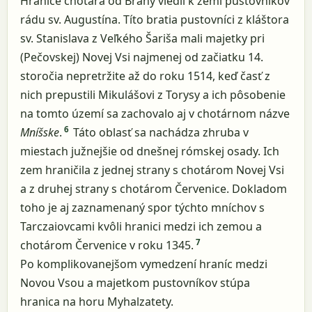
Hranice chotára od Brány viedli k zemi pustovníkov
rádu sv. Augustína. Títo bratia pustovníci z kláštora
sv. Stanislava z Veľkého Šariša mali majetky pri
(Pečovskej) Novej Vsi najmenej od začiatku 14.
storočia nepretržite až do roku 1514, keď časť z
nich prepustili Mikulášovi z Torysy a ich pôsobenie
na tomto území sa zachovalo aj v chotárnom názve
6
Mníšske
.
Táto oblasť sa nachádza zhruba v
miestach južnejšie od dnešnej rómskej osady. Ich
zem hraničila z jednej strany s chotárom Novej Vsi
a z druhej strany s chotárom Červenice. Dokladom
toho je aj zaznamenaný spor týchto mníchov s
Tarczaiovcami kvôli hranici medzi ich zemou a
7
chotárom Červenice v roku 1345.
Po komplikovanejšom vymedzení hraníc medzi
Novou Vsou a majetkom pustovníkov stúpa
hranica na horu Myhalzatety.