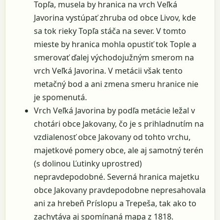
Topľa, musela by hranica na vrch Veľká
Javorina vystúpať zhruba od obce Livov, kde
sa tok rieky Topľa stáča na sever. V tomto
mieste by hranica mohla opustiť tok Tople a
smerovať ďalej východojužným smerom na
vrch Veľká Javorina. V metácii však tento
metačný bod a ani zmena smeru hranice nie
je spomenutá.
Vrch Veľká Javorina by podľa metácie ležal v
chotári obce Jakovany, čo je s prihladnutím na
vzdialenosť obce Jakovany od tohto vrchu,
majetkové pomery obce, ale aj samotný terén
(s dolinou Ľutinky uprostred)
nepravdepodobné. Severná hranica majetku
obce Jakovany pravdepodobne nepresahovala
ani za hrebeň Príslopu a Trepeša, tak ako to
zachytáva aj spomínaná mapa z 1818.