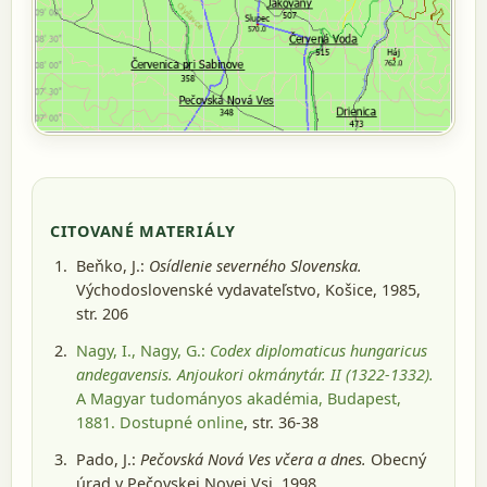
CITOVANÉ MATERIÁLY
Beňko, J.:
Osídlenie severného Slovenska.
Východoslovenské vydavateľstvo, Košice, 1985
,
str. 206
Nagy, I., Nagy, G.:
Codex diplomaticus hungaricus
andegavensis. Anjoukori okmánytár. II (1322-1332).
A Magyar tudományos akadémia, Budapest,
1881
. Dostupné online
, str. 36-38
Pado, J.:
Pečovská Nová Ves včera a dnes.
Obecný
úrad v Pečovskej Novej Vsi, 1998