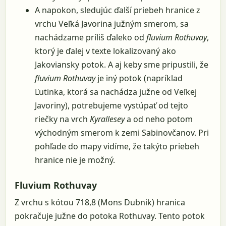
A napokon, sledujúc ďalší priebeh hranice z
vrchu Veľká Javorina južným smerom, sa
nachádzame príliš ďaleko od
fluvium Rothuvay
,
ktorý je ďalej v texte lokalizovaný ako
Jakoviansky potok. A aj keby sme pripustili, že
fluvium Rothuvay
je iný potok (napríklad
Ľutinka, ktorá sa nachádza južne od Veľkej
Javoriny), potrebujeme vystúpať od tejto
riečky na vrch
Kyrallesey
a od neho potom
východným smerom k zemi Sabinovčanov. Pri
pohľade do mapy vidíme, že takýto priebeh
hranice nie je možný.
Fluvium Rothuvay
Z vrchu s kótou 718,8 (Mons Dubnik) hranica
pokračuje južne do potoka Rothuvay. Tento potok