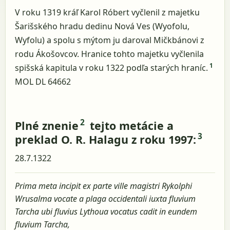
V roku 1319 kráľ Karol Róbert vyčlenil z majetku
Šarišského hradu dedinu Nová Ves (Wyofolu,
Wyfolu) a spolu s mýtom ju daroval Mičkbánovi z
rodu Ákošovcov. Hranice tohto majetku vyčlenila
1
spišská kapitula v roku 1322 podľa starých hraníc.
MOL DL 64662
2
Plné znenie
tejto metácie a
3
preklad O. R. Halagu z roku 1997:
28.7.1322
Prima meta incipit ex parte ville magistri Rykolphi
Wrusalma vocate a plaga occidentali iuxta fluvium
Tarcha ubi fluvius Lythoua vocatus cadit in eundem
fluvium Tarcha,