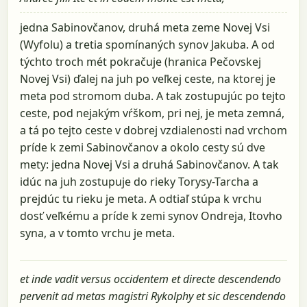
jedna Sabinovčanov, druhá meta zeme Novej Vsi
(Wyfolu) a tretia spomínaných synov Jakuba. A od
týchto troch mét pokračuje (hranica Pečovskej
Novej Vsi) ďalej na juh po veľkej ceste, na ktorej je
meta pod stromom duba. A tak zostupujúc po tejto
ceste, pod nejakým vŕškom, pri nej, je meta zemná,
a tá po tejto ceste v dobrej vzdialenosti nad vrchom
príde k zemi Sabinovčanov a okolo cesty sú dve
mety: jedna Novej Vsi a druhá Sabinovčanov. A tak
idúc na juh zostupuje do rieky Torysy-Tarcha a
prejdúc tu rieku je meta. A odtiaľ stúpa k vrchu
dosť veľkému a príde k zemi synov Ondreja, Itovho
syna, a v tomto vrchu je meta.
et inde vadit versus occidentem et directe descendendo
pervenit ad metas magistri Rykolphy et sic descendendo