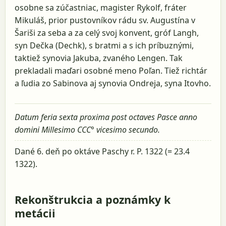
osobne sa zúčastniac, magister Rykolf, fráter
Mikuláš, prior pustovníkov rádu sv. Augustína v
Šariši za seba a za celý svoj konvent, gróf Langh,
syn Dečka (Dechk), s bratmi a s ich príbuznými,
taktiež synovia Jakuba, zvaného Lengen. Tak
prekladali maďari osobné meno Poľan. Tiež richtár
a ľudia zo Sabinova aj synovia Ondreja, syna Itovho.
Datum feria sexta proxima post octaves Pasce anno
domini Millesimo CCC° vicesimo secundo.
Dané 6. deň po oktáve Paschy r. P. 1322 (= 23.4
1322).
Rekonštrukcia a poznámky k
metácii