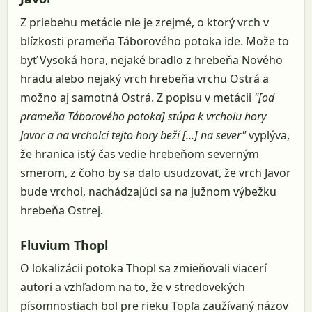
Z priebehu metácie nie je zrejmé, o ktorý vrch v
blízkosti prameňa Táborového potoka ide. Može to
byť Vysoká hora, nejaké bradlo z hrebeňa Nového
hradu alebo nejaký vrch hrebeňa vrchu Ostrá a
možno aj samotná Ostrá. Z popisu v metácii
"[od
prameňa Táborového potoka] stúpa k vrcholu hory
Javor a na vrcholci tejto hory beží [...] na sever"
vyplýva,
že hranica istý čas vedie hrebeňom severným
smerom, z čoho by sa dalo usudzovať, že vrch Javor
bude vrchol, nachádzajúci sa na južnom výbežku
hrebeňa Ostrej.
Fluvium Thopl
O lokalizácii potoka Thopl sa zmieňovali viacerí
autori a vzhľadom na to, že v stredovekých
písomnostiach bol pre rieku Topľa zaužívaný názov