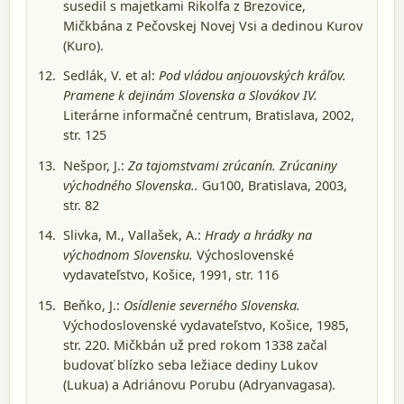
susedil s majetkami Rikolfa z Brezovice,
Mičkbána z Pečovskej Novej Vsi a dedinou Kurov
(Kuro).
Sedlák, V. et al:
Pod vládou anjouovských kráľov.
Pramene k dejinám Slovenska a Slovákov IV.
Literárne informačné centrum, Bratislava, 2002
,
str. 125
Nešpor, J.:
Za tajomstvami zrúcanín. Zrúcaniny
východného Slovenska..
Gu100, Bratislava, 2003
,
str. 82
Slivka, M., Vallašek, A.:
Hrady a hrádky na
východnom Slovensku.
Výchoslovenské
vydavateľstvo, Košice, 1991
, str. 116
Beňko, J.:
Osídlenie severného Slovenska.
Východoslovenské vydavateľstvo, Košice, 1985
,
str. 220. Mičkbán už pred rokom 1338 začal
budovať blízko seba ležiace dediny Lukov
(Lukua) a Adriánovu Porubu (Adryanvagasa).