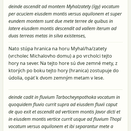
deinde ascendit ad montem Myhalzatety (így) vocatum
per acuciem eiusdem montis versus aquilonem et super
eundem montem sunt due mete terree de quibus in
latere eiusdem montis descendit ad vallem iterum ad
duas terreas metas in silva existenses,
Nato stúpa hranica na horu Myhal/ha/zatety
(vrcholec Michalovho domu) a po vrcholci tejto
hory na sever. Na tejto hore sú dve zemné mety, z
ktorých po boku tejto hory (hranica) zostupuje do
údolia, opäť k dvom zemným metam v lese.
deinde cadit in fluvium Tarbocheynpothoka vocatum in
quoquidem fluvio currit supra ad eiusdem fluvii caput
de quo exit et ascendit ad verticem montis Javor dicti et
in eiusdem montis vertice currit usque ad fluvium Thopl
vocatum versus aquilonem et ibi separantur mete a