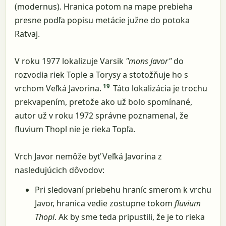
(modernus). Hranica potom na mape prebieha
presne podľa popisu metácie južne do potoka
Ratvaj.
V roku 1977 lokalizuje Varsik
"mons Javor"
do
rozvodia riek Tople a Torysy a stotožňuje ho s
19
vrchom Veľká Javorina.
Táto lokalizácia je trochu
prekvapením, pretože ako už bolo spomínané,
autor už v roku 1972 správne poznamenal, že
fluvium Thopl nie je rieka Topľa.
Vrch Javor nemôže byť Veľká Javorina z
nasledujúcich dôvodov:
Pri sledovaní priebehu hraníc smerom k vrchu
Javor, hranica vedie zostupne tokom
fluvium
Thopl
. Ak by sme teda pripustili, že je to rieka