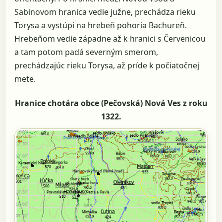
Sabinovom hranica vedie južne, prechádza rieku
Torysa a vystúpi na hrebeň pohoria Bachureň.
Hrebeňom vedie západne až k hranici s Červenicou
a tam potom padá severným smerom,
prechádzajúc rieku Torysa, až príde k počiatočnej
mete.
Hranice chotára obce (Pečovská) Nová Ves z roku
1322.