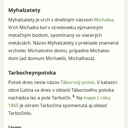
Myhalzatety
Myhalzatety je vrch s dnešným názvom
Michalka
.
Vrch Michalka bol v stredoveku významným
metačným bodom, spomínaný vo viacerých
metáciách. Názov Myhalzatety v preklade znamená
vrcholec Michalovho domu, prípadne Michalov
dom (ad domum Michaelis, Michalhaza).
Tarbocheynpotoka
Potok dnes nesie názov
Táborový potok
. V katastri
obce Ľutina sa dnes v oblasti Táborového potoka
8
nachádza les a pole Tarbočín.
Na
mape z roku
1865
je okrem Tarbočina spomenutá aj oblasť
Tarbočinki.
Javor