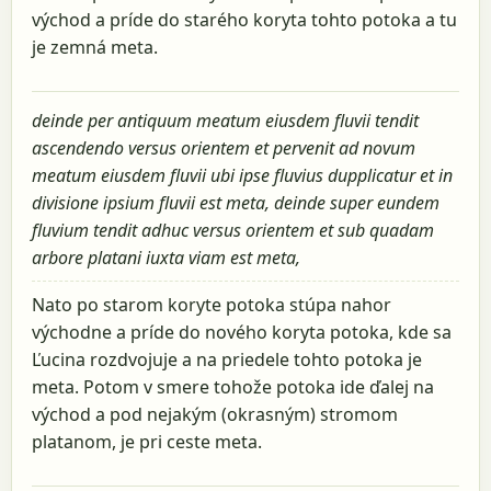
východ a príde do starého koryta tohto potoka a tu
je zemná meta.
deinde per antiquum meatum eiusdem fluvii tendit
ascendendo versus orientem et pervenit ad novum
meatum eiusdem fluvii ubi ipse fluvius dupplicatur et in
divisione ipsium fluvii est meta, deinde super eundem
fluvium tendit adhuc versus orientem et sub quadam
arbore platani iuxta viam est meta,
Nato po starom koryte potoka stúpa nahor
východne a príde do nového koryta potoka, kde sa
Ľucina rozdvojuje a na priedele tohto potoka je
meta. Potom v smere tohože potoka ide ďalej na
východ a pod nejakým (okrasným) stromom
platanom, je pri ceste meta.