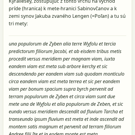
Kyrallesey, zostupujúc z tohto vrchu na východ
príde (hranica) k mete-hranici Sabinovčanov a k
zemi synov Jakuba zvaného Lengen (=Poľan) a tu sú
tri mety:
una populorum de Zyben alia terre Wyfolu et tercia
predictorum filiorum Jacobi, et ab eisdem tribus metis
procedit versus meridiem per magnam viam, iuxta
eandem viam est meta sub arbore kerchy et sic
descendendo per eandem viam sub quodam monticulo
circa eandem viam est meta terrea et sic per eandem
viam per bonum spacium supra byrch pervenit ad
terram populorum de Zyben et circa viam sunt due
mete una de Wyfolu et alia populorum de Zeben, et sic
eundo versus meridiem descendit ad fluvium Tarcha et
transeundo ipsum fluvium est meta et inde ascendit ad
montem satis magnum et pervenit ad terram filiorum
Andree filii Ite et in eodem monte est meta,