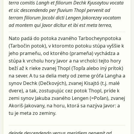
terra comitis Langh et filiorum Dechk Kyusaytou vocata
et sic descendendo per fluvium Thopl pervenit ad
terram filiorum Jacobi dicti Lengen Jakorezey vocatam
ad montem qui Javor dicitur et ibi est meta terrea,
Nato padá do potoka zvaného Tarbocheynpotoka
(Tarbočin potok), v ktoromto potoku stúpa vyššie k
jeho prameňu, od ktorého (prameňa) vychádza a
stúpa k vrcholu hory Javor a na vrcholci tejto hory
beží až k rieke zvanej Thopl (Topľa alebo iný prítok)
na sever. A tu sa delia mety od zeme grófa Langha a
synov Dechk (Dečkových), zvanej Kisajtó (t.j. malé
dvere), a tak, zostupujúc cez potok Thopl, príde k
zemi synov Jakuba zvaného Lengen (=Poľan), zvanej
Akoriš-Jakovany, na horu, ktorá sa nazýva Javor: a
tu je meta zo zeminy.
deinde descendendo versus meridiem pervenit ad