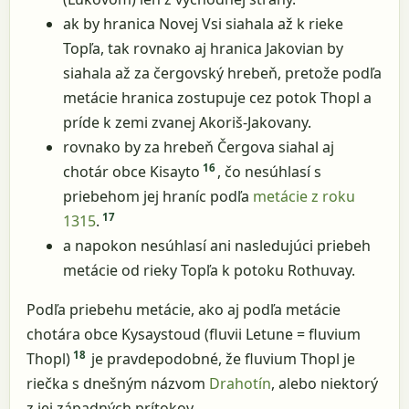
ak by hranica Novej Vsi siahala až k rieke
Topľa, tak rovnako aj hranica Jakovian by
siahala až za čergovský hrebeň, pretože podľa
metácie hranica zostupuje cez potok Thopl a
príde k zemi zvanej Akoriš-Jakovany.
rovnako by za hrebeň Čergova siahal aj
16
chotár obce Kisayto
, čo nesúhlasí s
priebehom jej hraníc podľa
metácie z roku
17
1315
.
a napokon nesúhlasí ani nasledujúci priebeh
metácie od rieky Topľa k potoku Rothuvay.
Podľa priebehu metácie, ako aj podľa metácie
chotára obce Kysaystoud (fluvii Letune = fluvium
18
Thopl)
je pravdepodobné, že fluvium Thopl je
riečka s dnešným názvom
Drahotín
, alebo niektorý
z jej západných prítokov.