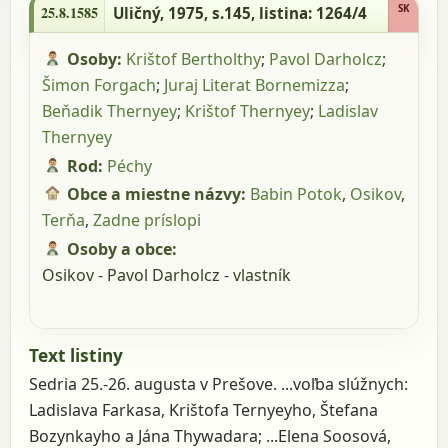
1264/4
SK
25.8.1585
Uličný, 1975, s.145
, listina: 1264/4
Osoby:
Krištof Bertholthy
;
Pavol Darholcz
;
Šimon Forgach
;
Juraj Literat Bornemizza
;
Beňadik Thernyey
;
Krištof Thernyey
;
Ladislav
Thernyey
Rod:
Péchy
Obce a miestne názvy:
Babin Potok
,
Osikov
,
Terňa
,
Zadne príslopi
Osoby a obce:
Osikov - Pavol Darholcz - vlastník
Text listiny
Sedria 25.-26. augusta v Prešove. ...voľba slúžnych:
Ladislava Farkasa, Krištofa Ternyeyho, Štefana
Bozynkayho a Jána Thywadara; ...Elena Soosová,