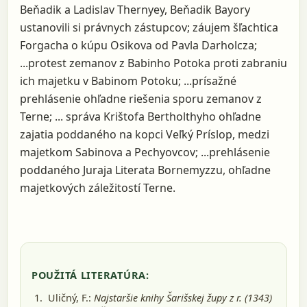
Beňadik a Ladislav Thernyey, Beňadik Bayory
ustanovili si právnych zástupcov; záujem šľachtica
Forgacha o kúpu Osikova od Pavla Darholcza;
...protest zemanov z Babinho Potoka proti zabraniu
ich majetku v Babinom Potoku; ...prísažné
prehlásenie ohľadne riešenia sporu zemanov z
Terne; ... správa Krištofa Bertholthyho ohľadne
zajatia poddaného na kopci Veľký Príslop, medzi
majetkom Sabinova a Pechyovcov; ...prehlásenie
poddaného Juraja Literata Bornemyzzu, ohľadne
majetkových záležitostí Terne.
POUŽITÁ LITERATÚRA:
Uličný, F.:
Najstaršie knihy Šarišskej župy z r. (1343)