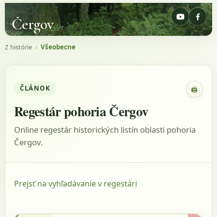
Čergov
Z histórie
›
Všeobecne
ČLÁNOK
🖨
Zobraz
Regestár pohoria Čergov
Online regestár historických listín oblasti pohoria
Čergov.
Prejsť na vyhľadávanie v regestári
25.8.1585 - Uličný, 1975, s.145, listina: