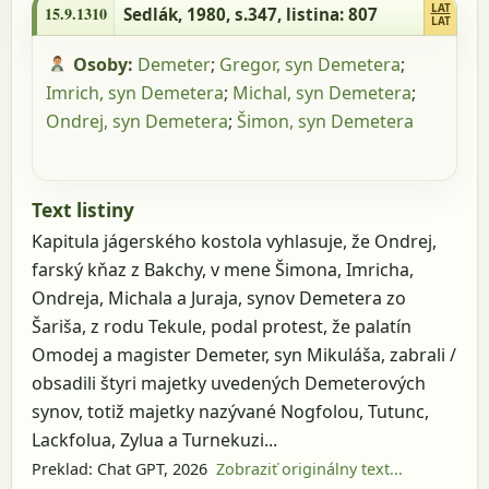
LAT
15.9.1310
Sedlák, 1980, s.347
, listina: 807
LAT
Osoby:
Demeter
;
Gregor, syn Demetera
;
Imrich, syn Demetera
;
Michal, syn Demetera
;
Ondrej, syn Demetera
;
Šimon, syn Demetera
Text listiny
Kapitula jágerského kostola vyhlasuje, že Ondrej,
farský kňaz z Bakchy, v mene Šimona, Imricha,
Ondreja, Michala a Juraja, synov Demetera zo
Šariša, z rodu Tekule, podal protest, že palatín
Omodej a magister Demeter, syn Mikuláša, zabrali /
obsadili štyri majetky uvedených Demeterových
synov, totiž majetky nazývané Nogfolou, Tutunc,
Lackfolua, Zylua a Turnekuzi...
Preklad: Chat GPT, 2026
Zobraziť originálny text...