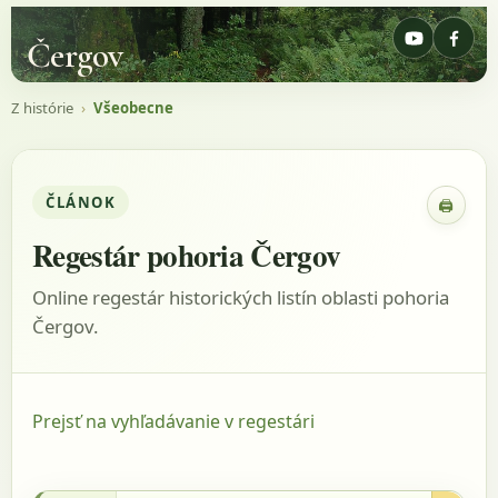
Čergov
Z histórie
›
Všeobecne
ČLÁNOK
🖨
Zobraz
Regestár pohoria Čergov
Online regestár historických listín oblasti pohoria
Čergov.
Prejsť na vyhľadávanie v regestári
15.9.1310 - Sedlák, 1980, s.347, listina: 807