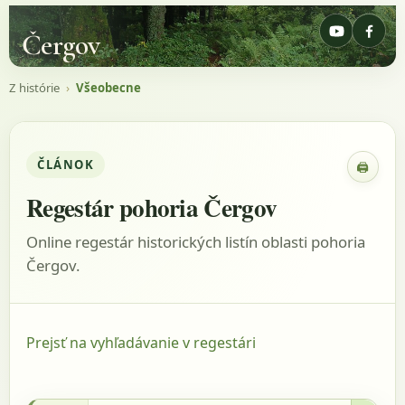
Čergov
Z histórie
›
Všeobecne
ČLÁNOK
🖨
Zobraz
Regestár pohoria Čergov
Online regestár historických listín oblasti pohoria
Čergov.
Prejsť na vyhľadávanie v regestári
2.1.1315 - MOL, listina: DF 282721