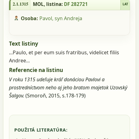
2.1.1315
MOL
, listina:
DF 282721
LAT
Osoba:
Pavol, syn Andreja
Text listiny
...Paulo, et per eum suis fratribus, videlicet filiis
Andree...
Referencie na listinu
V roku 1315 udeľuje kráľ donáciou Pavlovi a
prostredníctvom neho aj jeho bratom majetok Uzovský
Šalgov.
(Smoroň, 2015, s.178-179)
POUŽITÁ LITERATÚRA: