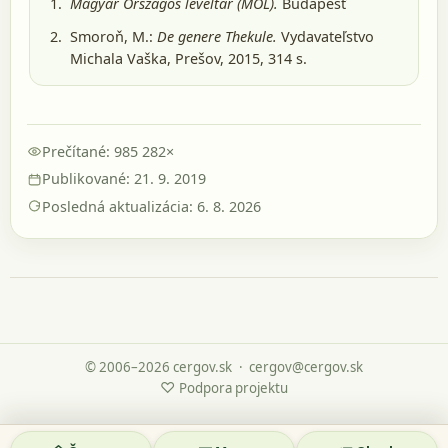
Magyar Országos levéltár (MOL).
Budapešť
Smoroň, M.:
De genere Thekule.
Vydavateľstvo
Michala Vaška, Prešov, 2015
, 314 s.
Prečítané: 985 282×
Publikované: 21. 9. 2019
Posledná aktualizácia: 6. 8. 2026
© 2006–2026 cergov.sk
·
cergov@cergov.sk
♡
Podpora projektu