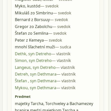
Myko, kustód
svedok
Mikuláš zo Simbrinu
svedok
Bernard z Borsuuy
svedok
Gregor zo Zabolchu
svedok
Štefan zo Semlina
svedok
Peter z Kemeya
svedok
mnohí šľachetní muži
sudca
Dethk, syn Detreho
vlastník
Simon, syn Detreho
vlastník
Langeus, syn Detreho
vlastník
Detreh, syn Dethmara
vlastník
Štefan , syn Dethmara
vlastník
Mykou, syn Dethmara
vlastník
Predmet
majetky Tarcha, Torchveley a Bachamezey
hranice medzi majetkom Tarcha a