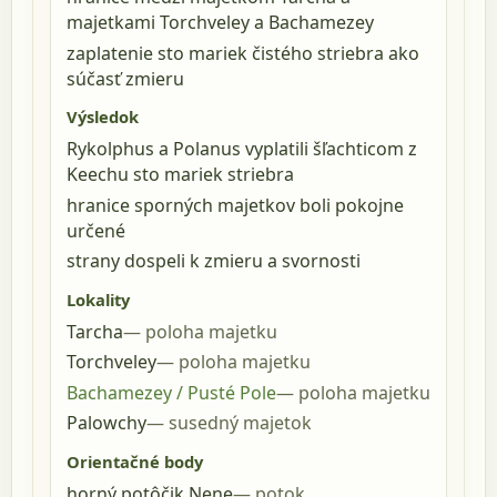
majetkami Torchveley a Bachamezey
zaplatenie sto mariek čistého striebra ako
súčasť zmieru
Výsledok
Rykolphus a Polanus vyplatili šľachticom z
Keechu sto mariek striebra
hranice sporných majetkov boli pokojne
určené
strany dospeli k zmieru a svornosti
Lokality
Tarcha
poloha majetku
Torchveley
poloha majetku
Bachamezey / Pusté Pole
poloha majetku
Palowchy
susedný majetok
Orientačné body
horný potôčik Nene
potok