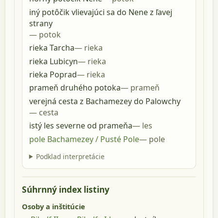
iný potôčik vlievajúci sa do Nene z ľavej
strany
potok
rieka Tarcha
rieka
rieka Lubicyn
rieka
rieka Poprad
rieka
prameň druhého potoka
prameň
verejná cesta z Bachamezey do Palowchy
cesta
istý les severne od prameňa
les
pole Bachamezey / Pusté Pole
pole
Podklad interpretácie
Súhrnný index listiny
Osoby a inštitúcie