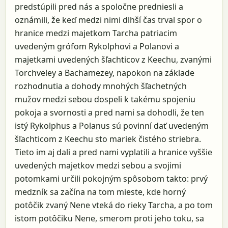
predstúpili pred nás a spoločne predniesli a
oznámili, že keď medzi nimi dlhší čas trval spor o
hranice medzi majetkom Tarcha patriacim
uvedeným grófom Rykolphovi a Polanovi a
majetkami uvedených šľachticov z Keechu, zvanými
Torchveley a Bachamezey, napokon na základe
rozhodnutia a dohody mnohých šľachetných
mužov medzi sebou dospeli k takému spojeniu
pokoja a svornosti a pred nami sa dohodli, že ten
istý Rykolphus a Polanus sú povinní dať uvedeným
šľachticom z Keechu sto mariek čistého striebra.
Tieto im aj dali a pred nami vyplatili a hranice vyššie
uvedených majetkov medzi sebou a svojimi
potomkami určili pokojným spôsobom takto: prvý
medzník sa začína na tom mieste, kde horný
potôčik zvaný Nene vteká do rieky Tarcha, a po tom
istom potôčiku Nene, smerom proti jeho toku, sa