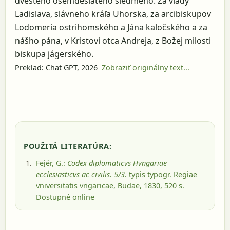
dvestého osemdesiateho siedmeho. Za vlády
Ladislava, slávneho kráľa Uhorska, za arcibiskupov
Lodomeria ostrihomského a Jána kaločského a za
nášho pána, v Kristovi otca Andreja, z Božej milosti
biskupa jágerského.
Preklad: Chat GPT, 2026
Zobraziť originálny text...
POUŽITÁ LITERATÚRA:
Fejér, G.:
Codex diplomaticvs Hvngariae
ecclesiasticvs ac civilis. 5/3.
typis typogr. Regiae
vniversitatis vngaricae, Budae, 1830
, 520 s.
Dostupné online