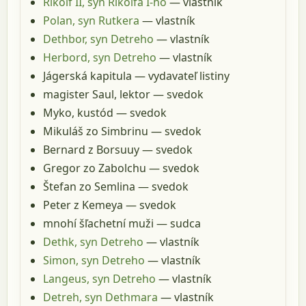
Rikolf II, syn Rikolfa I-ho
— vlastník
Polan, syn Rutkera
— vlastník
Dethbor, syn Detreho
— vlastník
Herbord, syn Detreho
— vlastník
Jágerská kapitula
— vydavateľ listiny
magister Saul, lektor
— svedok
Myko, kustód
— svedok
Mikuláš zo Simbrinu
— svedok
Bernard z Borsuuy
— svedok
Gregor zo Zabolchu
— svedok
Štefan zo Semlina
— svedok
Peter z Kemeya
— svedok
mnohí šľachetní muži
— sudca
Dethk, syn Detreho
— vlastník
Simon, syn Detreho
— vlastník
Langeus, syn Detreho
— vlastník
Detreh, syn Dethmara
— vlastník