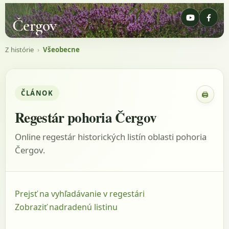
Čergov
Z histórie
›
Všeobecne
ČLÁNOK
🖨
Zobraz
Regestár pohoria Čergov
Online regestár historických listín oblasti pohoria
Čergov.
Prejsť na vyhľadávanie v regestári
Zobraziť nadradenú listinu