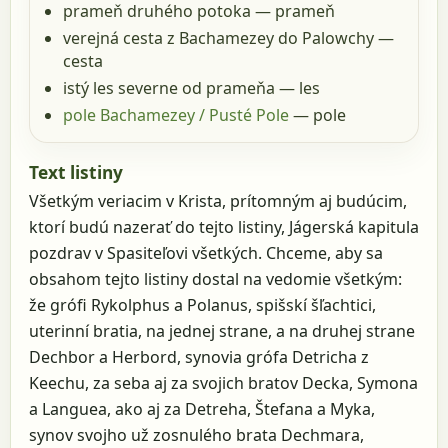
prameň druhého potoka
— prameň
verejná cesta z Bachamezey do Palowchy
—
cesta
istý les severne od prameňa
— les
pole Bachamezey / Pusté Pole
— pole
Text listiny
Všetkým veriacim v Krista, prítomným aj budúcim,
ktorí budú nazerať do tejto listiny, Jágerská kapitula
pozdrav v Spasiteľovi všetkých. Chceme, aby sa
obsahom tejto listiny dostal na vedomie všetkým:
že grófi Rykolphus a Polanus, spišskí šľachtici,
uterinní bratia, na jednej strane, a na druhej strane
Dechbor a Herbord, synovia grófa Detricha z
Keechu, za seba aj za svojich bratov Decka, Symona
a Languea, ako aj za Detreha, Štefana a Myka,
synov svojho už zosnulého brata Dechmara,