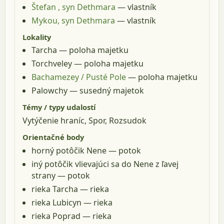
Štefan , syn Dethmara
— vlastník
Mykou, syn Dethmara
— vlastník
Lokality
Tarcha
— poloha majetku
Torchveley
— poloha majetku
Bachamezey / Pusté Pole
— poloha majetku
Palowchy
— susedný majetok
Témy / typy udalostí
Vytýčenie hraníc, Spor, Rozsudok
Orientačné body
horný potôčik Nene
— potok
iný potôčik vlievajúci sa do Nene z ľavej
strany
— potok
rieka Tarcha
— rieka
rieka Lubicyn
— rieka
rieka Poprad
— rieka