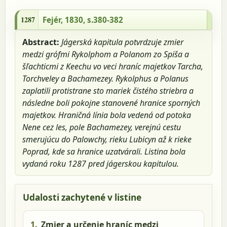
1287 - Fejér, 1830, s.380-382
1287
Fejér, 1830, s.380-382
Abstract:
Jágerská kapitula potvrdzuje zmier
medzi grófmi Rykolphom a Polanom zo Spiša a
šľachticmi z Keechu vo veci hraníc majetkov Tarcha,
Torchveley a Bachamezey. Rykolphus a Polanus
zaplatili protistrane sto mariek čistého striebra a
následne boli pokojne stanovené hranice sporných
majetkov. Hraničná línia bola vedená od potoka
Nene cez les, pole Bachamezey, verejnú cestu
smerujúcu do Palowchy, rieku Lubicyn až k rieke
Poprad, kde sa hranice uzatvárali. Listina bola
vydaná roku 1287 pred jágerskou kapitulou.
Udalosti zachytené v listine
1.
Zmier a určenie hraníc medzi