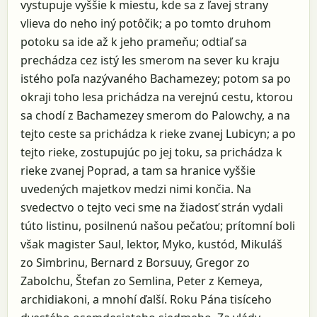
vystupuje vyššie k miestu, kde sa z ľavej strany
vlieva do neho iný potôčik; a po tomto druhom
potoku sa ide až k jeho prameňu; odtiaľ sa
prechádza cez istý les smerom na sever ku kraju
istého poľa nazývaného Bachamezey; potom sa po
okraji toho lesa prichádza na verejnú cestu, ktorou
sa chodí z Bachamezey smerom do Palowchy, a na
tejto ceste sa prichádza k rieke zvanej Lubicyn; a po
tejto rieke, zostupujúc po jej toku, sa prichádza k
rieke zvanej Poprad, a tam sa hranice vyššie
uvedených majetkov medzi nimi končia. Na
svedectvo o tejto veci sme na žiadosť strán vydali
túto listinu, posilnenú našou pečaťou; prítomní boli
však magister Saul, lektor, Myko, kustód, Mikuláš
zo Simbrinu, Bernard z Borsuuy, Gregor zo
Zabolchu, Štefan zo Semlina, Peter z Kemeya,
archidiakoni, a mnohí ďalší. Roku Pána tisíceho