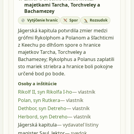
majetkami Tarcha, Torchveley a
Bachamezey
Vytýčenie hraníc
Spor
Rozsudok
Jágerská kapitula potvrdila zmier medzi
grófmi Rykolphom a Polanom a šľachticmi
z Keechu po dlhšom spore o hranice
majetkov Tarcha, Torchveley a
Bachamezey; Rykolphus a Polanus zaplatili
sto mariek striebra a hranice boli pokojne
určené bod po bode.
Osoby a inštitúcie
Rikolf II, syn Rikolfa I-ho
vlastník
Polan, syn Rutkera
vlastník
Dethbor, syn Detreho
vlastník
Herbord, syn Detreho
vlastník
Jágerská kapitula
vydavateľ listiny
magister Saul, lektor
svedok